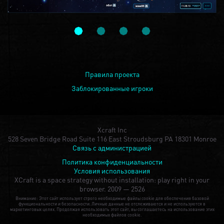
Правила проекта
Заблокированные игроки
Xcraft Inc
528 Seven Bridge Road Suite 116 East Stroudsburg PA 18301 Monroe
Связь с администрацией
Политика конфиденциальности
Условия использования
XCraft is a space strategy without installation: play right in your
browser.
2009 — 2526
Внимание: Этот сайт использует строго необходимые файлы cookie для обеспечения базовой
функциональности и безопасности. Личные данные не отслеживаются и не используются в
маркетинговых целях. Продолжая использовать этот сайт, вы соглашаетесь на использование этих
необходимых файлов cookie.