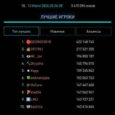
10.
13 Июля 2026 20:26:28
3 410 094 очков
ЛУЧШИЕ ИГРОКИ
Топ лучших
Новички
Альянсы
1.
🛑
GEORGY2018
422 148 743
2.
🏕️
1811961
217 321 355
3.
👁️
Mr_Jor
196 850 187
4.
⛏️
Drjusha
165 796 010
5.
◽
Xepp
159 245 842
6.
🍀
eeAnatolyee
152 063 763
7.
🎓
OvCore
147 667 600
8.
🏓
Vlad54
147 042 961
9.
8️⃣
LMU
143 727 231
10.
🐨
bastilia
143 616 664