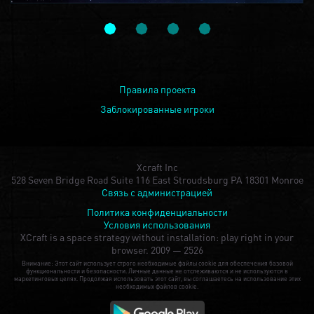
Правила проекта
Заблокированные игроки
Xcraft Inc
528 Seven Bridge Road Suite 116 East Stroudsburg PA 18301 Monroe
Связь с администрацией
Политика конфиденциальности
Условия использования
XCraft is a space strategy without installation: play right in your
browser.
2009 — 2526
Внимание: Этот сайт использует строго необходимые файлы cookie для обеспечения базовой
функциональности и безопасности. Личные данные не отслеживаются и не используются в
маркетинговых целях. Продолжая использовать этот сайт, вы соглашаетесь на использование этих
необходимых файлов cookie.