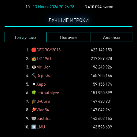
10.
13 Июля 2026 20:26:28
3 410 094 очков
ЛУЧШИЕ ИГРОКИ
Топ лучших
Новички
Альянсы
1.
🛑
GEORGY2018
422 149 150
2.
🏕️
1811961
217 289 828
3.
👁️
Mr_Jor
196 249 926
4.
⛏️
Drjusha
165 705 166
5.
◽
Xepp
159 155 174
6.
🍀
eeAnatolyee
151 950 399
7.
🎓
OvCore
147 423 931
8.
🏓
Vlad54
147 042 961
9.
🐨
bastilia
143 602 165
10.
8️⃣
LMU
143 598 639