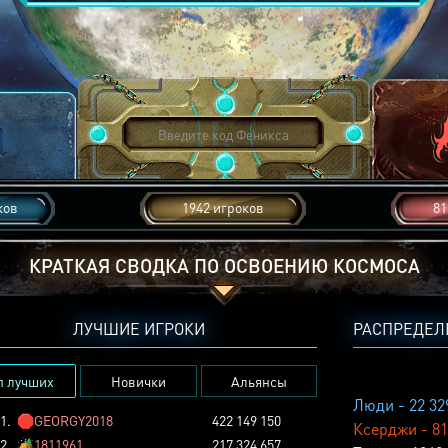
ков
1942 игроков
81
КРАТКАЯ СВОДКА ПО ОСВОЕНИЮ КОСМОСА
ЛУЧШИЕ ИГРОКИ
РАСПРЕДЕЛ
п лучших
Новички
Альянсы
Люди - 22 32
1.
🛑
GEORGY2018
422 149 150
Ксерджи - 81
2.
🏕️
1811961
217 324 657