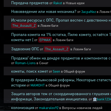
Передача предметов
от
Rakot
в
Новые идеи
Нововведение или новая механика?
от
3acpaNez
в
Ловим 
Исчезли ресурсы с ОПС, Пропал веспен с девственно 
The_Assault_Z
в
Ловим баги
Пропала комета на 1% остатка, Пилю комету, остаётся 
кометы нет (
от
EPMAK
в
Ловим баги
Задвоение ОПС
от
The_Assault_Z
в
Ловим баги
Продажа/ обмен на дендре предметов и компонентов 
от
Roman-Lions
в
Сенат
кометы, поиск комет
от
Seen
в
Общий форум
В предверии Альянсовой реформы, Некоторые статист
истории
от
MAMOHT
в
Общий форум
Защита авторов тем от скоординированного глушения 
информаци, Законодательная инициатива.
от
🏦
bank123
колонизация
от
makaralex92
в
Вопросы новичков людей