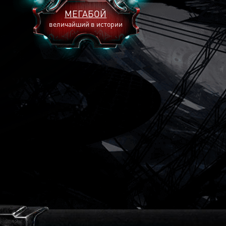
МЕГАБОЙ
величайший в истории
2893
2269
2240