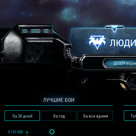
22 329 игро
ЛУЧШИЕ БОИ
За 30 дней
За год
За все время
То
5 137 020