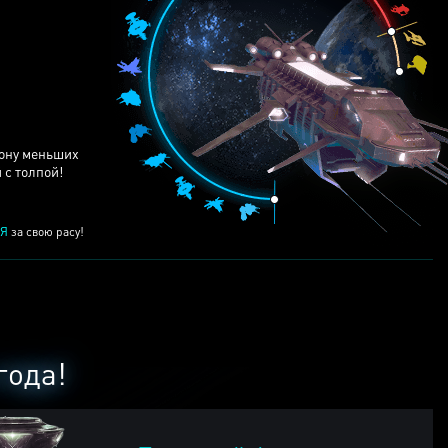
ЕЙ
рону меньших
 с толпой!
Я
за свою расу!
года!