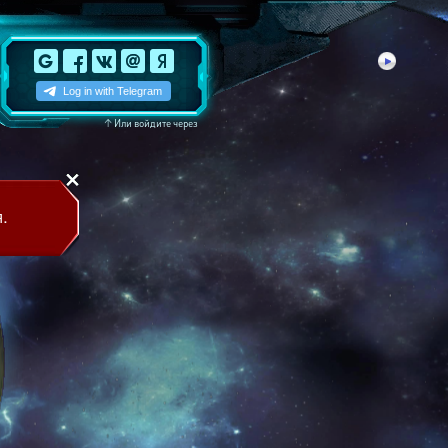
↑
Или войдите через
.