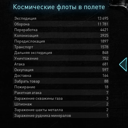
Космические флоты в полете
Экспедиция
13 695
Оборона
11 781
Переработка
4421
Колонизация
3925
Передислокация
1897
Транспорт
1578
Дальняя экспедиция
848
Уничтожение
752
Атака
681
Оккупация
597
Доставка
164
Забрать товар
88
Пожирание
18
Ракетная атака
7
Заражение скважины газа
3
Шпионаж
2
Заражение шахты металла
2
Заражение рудника минералов
1