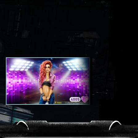
4005
3420