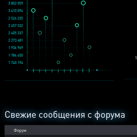
3 852 059
3 410 094
2 524 335
2 457 532
2 405 337
2 273 481
1 936 969
1 784 450
1
1 740 194
Свежие сообщения с форума
Форум