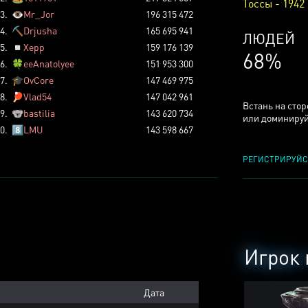
Тоссы - 1942
3.
👁️
Mr_Jor
196 315 472
4.
⛏️
Drjusha
165 695 941
КСЕРДЖ
5.
◽
Xepp
159 176 139
25%
6.
🍀
eeAnatolyee
151 953 300
7.
🎓
OvCore
147 469 975
8.
🏓
Vlad54
147 042 961
Встань на сто
9.
🐨
bastilia
143 620 734
или доминируй
0.
8️⃣
LMU
143 598 667
РЕГИСТРИРУЙС
Игрок 
Дата