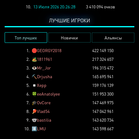
10.
13 Июля 2026 20:26:28
3 410 094 очков
ЛУЧШИЕ ИГРОКИ
Топ лучших
Новички
Альянсы
1.
🛑
GEORGY2018
422 149 150
2.
🏕️
1811961
217 324 657
3.
👁️
Mr_Jor
196 315 472
4.
⛏️
Drjusha
165 695 941
5.
◽
Xepp
159 176 139
6.
🍀
eeAnatolyee
151 953 300
7.
🎓
OvCore
147 469 975
8.
🏓
Vlad54
147 042 961
9.
🐨
bastilia
143 620 734
10.
8️⃣
LMU
143 598 667