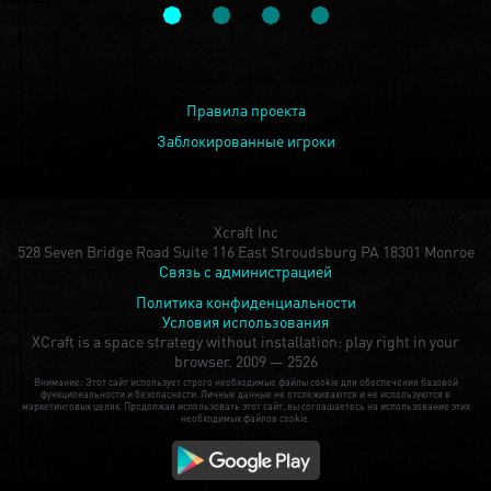
Правила проекта
Заблокированные игроки
Xcraft Inc
528 Seven Bridge Road Suite 116 East Stroudsburg PA 18301 Monroe
Связь с администрацией
Политика конфиденциальности
Условия использования
XCraft is a space strategy without installation: play right in your
browser.
2009 — 2526
Внимание: Этот сайт использует строго необходимые файлы cookie для обеспечения базовой
функциональности и безопасности. Личные данные не отслеживаются и не используются в
маркетинговых целях. Продолжая использовать этот сайт, вы соглашаетесь на использование этих
необходимых файлов cookie.