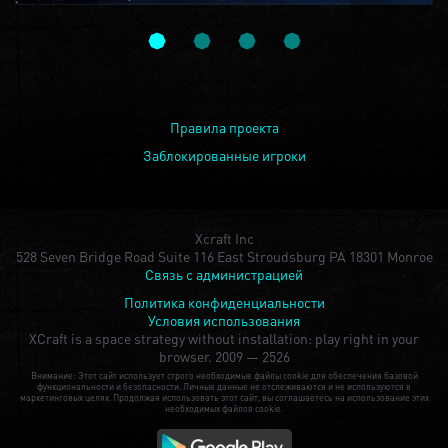
Правила проекта
Заблокированные игроки
Xcraft Inc
528 Seven Bridge Road Suite 116 East Stroudsburg PA 18301 Monroe
Связь с администрацией
Политика конфиденциальности
Условия использования
XCraft is a space strategy without installation: play right in your
browser.
2009 — 2526
Внимание: Этот сайт использует строго необходимые файлы cookie для обеспечения базовой
функциональности и безопасности. Личные данные не отслеживаются и не используются в
маркетинговых целях. Продолжая использовать этот сайт, вы соглашаетесь на использование этих
необходимых файлов cookie.