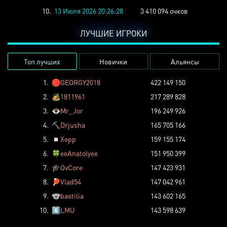
10.
13 Июля 2026 20:26:28
3 410 094 очков
ЛУЧШИЕ ИГРОКИ
Топ лучших
Новички
Альянсы
1.
🛑
GEORGY2018
422 149 150
2.
🏕️
1811961
217 289 828
3.
👁️
Mr_Jor
196 249 926
4.
⛏️
Drjusha
165 705 166
5.
◽
Xepp
159 155 174
6.
🍀
eeAnatolyee
151 950 399
7.
🎓
OvCore
147 423 931
8.
🏓
Vlad54
147 042 961
9.
🐨
bastilia
143 602 165
10.
8️⃣
LMU
143 598 639