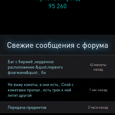
95 260
Свежие сообщения с форума
Баг с биржей ,неудачное
43 минуты
расположение &quot;первого
назад
флагмана&quot; , ба
Не вижу кометы, а они есть , Слой с
кометами пропал , есть трек к ней
1 час назад
летит другой
Передача предметов
2 часа назад