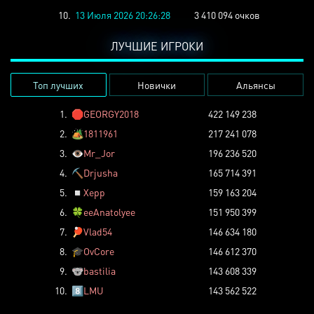
10.
13 Июля 2026 20:26:28
3 410 094 очков
ЛУЧШИЕ ИГРОКИ
Топ лучших
Новички
Альянсы
1.
🛑
GEORGY2018
422 149 238
2.
🏕️
1811961
217 241 078
3.
👁️
Mr_Jor
196 236 520
4.
⛏️
Drjusha
165 714 391
5.
◽
Xepp
159 163 204
6.
🍀
eeAnatolyee
151 950 399
7.
🏓
Vlad54
146 634 180
8.
🎓
OvCore
146 612 370
9.
🐨
bastilia
143 608 339
10.
8️⃣
LMU
143 562 522