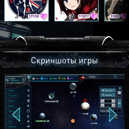
17138
11897
9303
Скриншоты игры