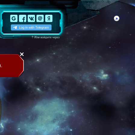
↑
Или войдите через
.