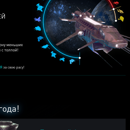
ЕЙ
рону меньших
 с толпой!
Я
за свою расу!
года!