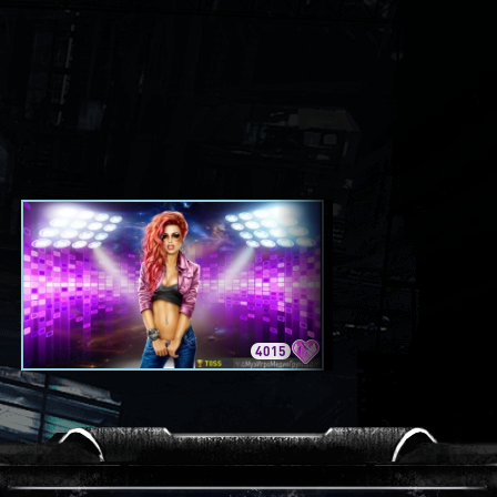
4015
3420