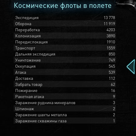
Космические флоты в полете
Экспедиция
13 778
Оборона
11 919
Переработка
4203
Колонизация
3890
Передислокация
1910
Транспорт
1559
Дальняя экспедиция
850
Уничтожение
749
Оккупация
545
Атака
539
Доставка
112
Забрать товар
62
Пожирание
16
Ракетная атака
9
Заражение рудника минералов
3
Шпионаж
2
Заражение шахты металла
2
Заражение скважины газа
1