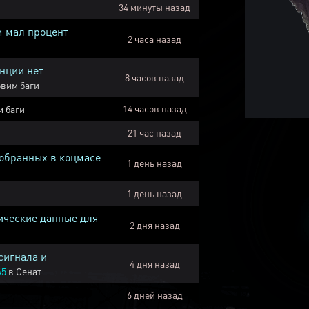
34 минуты назад
м мал процент
2 часа назад
нции нет
8 часов назад
вим баги
14 часов назад
 баги
21 час назад
собранных в коцмасе
1 день назад
1 день назад
ические данные для
2 дня назад
сигнала и
4 дня назад
45
в
Сенат
6 дней назад