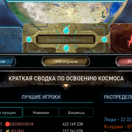
ков
1940 игроков
81
КРАТКАЯ СВОДКА ПО ОСВОЕНИЮ КОСМОСА
ЛУЧШИЕ ИГРОКИ
РАСПРЕДЕЛ
п лучших
Новички
Альянсы
Люди - 22 33
1.
🛑
GEORGY2018
422 149 238
Ксерджи - 81
2.
🏕️
1811961
217 241 078