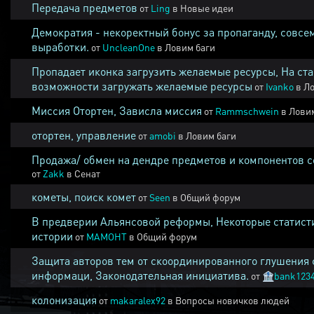
Передача предметов
от
Ling
в
Новые идеи
Демократия - некоректный бонус за пропаганду, совсе
выработки.
от
UncleanOne
в
Ловим баги
Пропадает иконка загрузить желаемые ресурсы, На ста
возможности загружать желаемые ресурсы
от
Ivanko
в
Ло
Миссия Отортен, Зависла миссия
от
Rammschwein
в
Ловим
отортен, управление
от
amobi
в
Ловим баги
Продажа/ обмен на дендре предметов и компонентов 
от
Zakk
в
Сенат
кометы, поиск комет
от
Seen
в
Общий форум
В предверии Альянсовой реформы, Некоторые статист
истории
от
MAMOHT
в
Общий форум
Защита авторов тем от скоординированного глушения 
информаци, Законодательная инициатива.
от
🏦
bank123
колонизация
от
makaralex92
в
Вопросы новичков людей