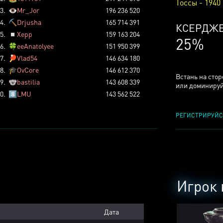
Тоссы - 1940
3.
👁️
Mr_Jor
196 236 520
4.
⛏️
Drjusha
165 714 391
КСЕРДЖ
5.
◽
Xepp
159 163 204
25%
6.
🍀
eeAnatolyee
151 950 399
7.
🏓
Vlad54
146 634 180
8.
🎓
OvCore
146 612 370
Встань на сто
9.
🐨
bastilia
143 608 339
или доминируй
0.
8️⃣
LMU
143 562 522
РЕГИСТРИРУЙС
Игрок 
Дата