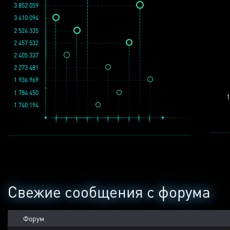
3 852 059
3 410 094
2 524 335
2 457 532
2 405 337
2 273 481
1 936 969
1 784 450
1
1 740 194
Свежие сообщения с форума
Форум