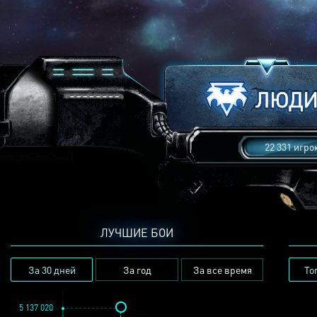
22 331 игро
ЛУЧШИЕ БОИ
За 30 дней
За год
За все время
То
5 137 020