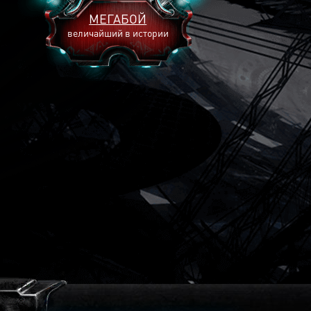
МЕГАБОЙ
величайший в истории
2893
2269
2240