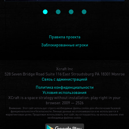
Правила проекта
Заблокированные игроки
Xcraft Inc
528 Seven Bridge Road Suite 116 East Stroudsburg PA 18301 Monroe
Связь с администрацией
Политика конфиденциальности
Условия использования
XCraft is a space strategy without installation: play right in your
browser.
2009 — 2526
Внимание: Этот сайт использует строго необходимые файлы cookie для обеспечения базовой
функциональности и безопасности. Личные данные не отслеживаются и не используются в
маркетинговых целях. Продолжая использовать этот сайт, вы соглашаетесь на использование этих
необходимых файлов cookie.