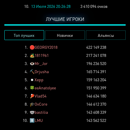
10.
13 Июля 2026 20:26:28
3 410 094 очков
ЛУЧШИЕ ИГРОКИ
Топ лучших
Новички
Альянсы
1.
🛑
GEORGY2018
422 149 238
2.
🏕️
1811961
217 241 078
3.
👁️
Mr_Jor
196 236 520
4.
⛏️
Drjusha
165 714 391
5.
◽
Xepp
159 163 204
6.
🍀
eeAnatolyee
151 950 399
7.
🏓
Vlad54
146 634 180
8.
🎓
OvCore
146 612 370
9.
🐨
bastilia
143 608 339
10.
8️⃣
LMU
143 562 522