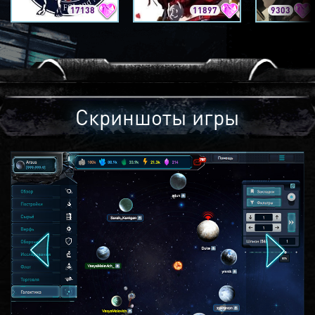
17138
11897
9303
Скриншоты игры