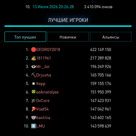
10.
13 Июля 2026 20:26:28
3 410 094 очков
ЛУЧШИЕ ИГРОКИ
Топ лучших
Новички
Альянсы
1.
🛑
GEORGY2018
422 149 150
2.
🏕️
1811961
217 289 828
3.
👁️
Mr_Jor
196 249 926
4.
⛏️
Drjusha
165 705 166
5.
◽
Xepp
159 155 174
6.
🍀
eeAnatolyee
151 950 399
7.
🎓
OvCore
147 423 931
8.
🏓
Vlad54
147 042 961
9.
🐨
bastilia
143 602 165
10.
8️⃣
LMU
143 598 639