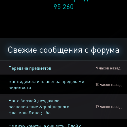
95 260
Свежие сообщения с форума
Передача предметов
9 часов назад
Баг видимости планет за пределами
10 часов назад
видимости
Баг с биржей ,неудачное
расположение &quot;первого
17 часов назад
флагмана&quot; , ба
Не вижу кометы, а они есть , Слой с