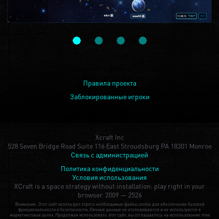
Правила проекта
Заблокированные игроки
Xcraft Inc
528 Seven Bridge Road Suite 116 East Stroudsburg PA 18301 Monroe
Связь с администрацией
Политика конфиденциальности
Условия использования
XCraft is a space strategy without installation: play right in your
browser.
2009 — 2526
Внимание: Этот сайт использует строго необходимые файлы cookie для обеспечения базовой
функциональности и безопасности. Личные данные не отслеживаются и не используются в
маркетинговых целях. Продолжая использовать этот сайт, вы соглашаетесь на использование этих