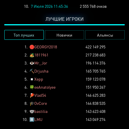
10.
7 Июля 2026 11:45:36
2 555 768 очков
ЛУЧШИЕ ИГРОКИ
Топ лучших
Новички
Альянсы
1.
🛑
GEORGY2018
422 149 295
2.
🏕️
1811961
217 238 683
3.
👁️
Mr_Jor
196 114 376
4.
⛏️
Drjusha
165 705 765
5.
◽
Xepp
159 123 078
6.
🍀
eeAnatolyee
151 950 267
7.
🏓
Vlad54
146 625 283
8.
🎓
OvCore
144 838 535
9.
🐨
bastilia
143 623 408
10.
8️⃣
LMU
143 049 274