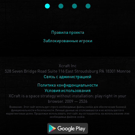
Правила проекта
Заблокированные игроки
Xcraft Inc
528 Seven Bridge Road Suite 116 East Stroudsburg PA 18301 Monroe
Связь с администрацией
Политика конфиденциальности
Условия использования
XCraft is a space strategy without installation: play right in your
browser.
2009 — 2526
Внимание: Этот сайт использует строго необходимые файлы cookie для обеспечения базовой
функциональности и безопасности. Личные данные не отслеживаются и не используются в
маркетинговых целях. Продолжая использовать этот сайт, вы соглашаетесь на использование этих
необходимых файлов cookie.