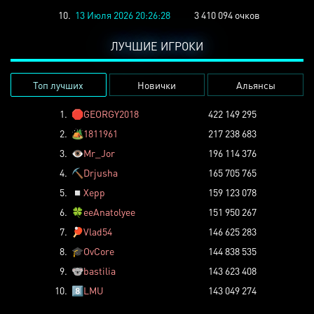
10.
13 Июля 2026 20:26:28
3 410 094 очков
ЛУЧШИЕ ИГРОКИ
Топ лучших
Новички
Альянсы
1.
🛑
GEORGY2018
422 149 295
2.
🏕️
1811961
217 238 683
3.
👁️
Mr_Jor
196 114 376
4.
⛏️
Drjusha
165 705 765
5.
◽
Xepp
159 123 078
6.
🍀
eeAnatolyee
151 950 267
7.
🏓
Vlad54
146 625 283
8.
🎓
OvCore
144 838 535
9.
🐨
bastilia
143 623 408
10.
8️⃣
LMU
143 049 274