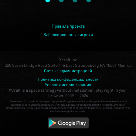
Правила проекта
Заблокированные игроки
Xcraft Inc
528 Seven Bridge Road Suite 116 East Stroudsburg PA 18301 Monroe
Связь с администрацией
Политика конфиденциальности
Условия использования
XCraft is a space strategy without installation: play right in your
browser.
2009 — 2526
Внимание: Этот сайт использует строго необходимые файлы cookie для обеспечения базовой
функциональности и безопасности. Личные данные не отслеживаются и не используются в
маркетинговых целях. Продолжая использовать этот сайт, вы соглашаетесь на использование этих
необходимых файлов cookie.