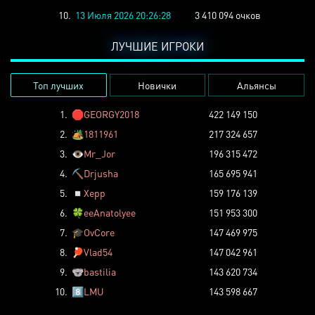
10.
13 Июля 2026 20:26:28
3 410 094 очков
ЛУЧШИЕ ИГРОКИ
Топ лучших
Новички
Альянсы
1.
🛑
GEORGY2018
422 149 150
2.
🏕️
1811961
217 324 657
3.
👁️
Mr_Jor
196 315 472
4.
⛏️
Drjusha
165 695 941
5.
◽
Xepp
159 176 139
6.
🍀
eeAnatolyee
151 953 300
7.
🎓
OvCore
147 469 975
8.
🏓
Vlad54
147 042 961
9.
🐨
bastilia
143 620 734
10.
8️⃣
LMU
143 598 667