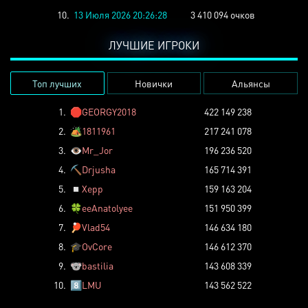
10.
13 Июля 2026 20:26:28
3 410 094 очков
ЛУЧШИЕ ИГРОКИ
Топ лучших
Новички
Альянсы
1.
🛑
GEORGY2018
422 149 238
2.
🏕️
1811961
217 241 078
3.
👁️
Mr_Jor
196 236 520
4.
⛏️
Drjusha
165 714 391
5.
◽
Xepp
159 163 204
6.
🍀
eeAnatolyee
151 950 399
7.
🏓
Vlad54
146 634 180
8.
🎓
OvCore
146 612 370
9.
🐨
bastilia
143 608 339
10.
8️⃣
LMU
143 562 522