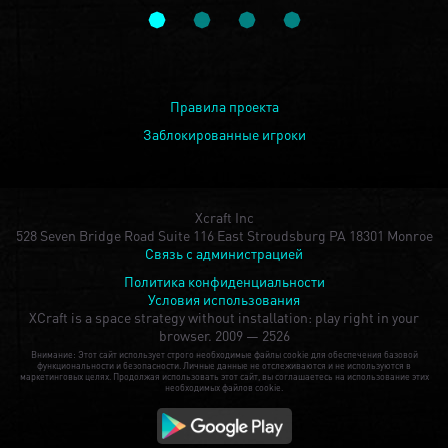
Правила проекта
Заблокированные игроки
Xcraft Inc
528 Seven Bridge Road Suite 116 East Stroudsburg PA 18301 Monroe
Связь с администрацией
Политика конфиденциальности
Условия использования
XCraft is a space strategy without installation: play right in your
browser.
2009 — 2526
Внимание: Этот сайт использует строго необходимые файлы cookie для обеспечения базовой
функциональности и безопасности. Личные данные не отслеживаются и не используются в
маркетинговых целях. Продолжая использовать этот сайт, вы соглашаетесь на использование этих
необходимых файлов cookie.