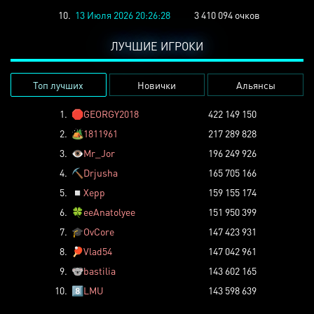
10.
13 Июля 2026 20:26:28
3 410 094 очков
ЛУЧШИЕ ИГРОКИ
Топ лучших
Новички
Альянсы
1.
🛑
GEORGY2018
422 149 150
2.
🏕️
1811961
217 289 828
3.
👁️
Mr_Jor
196 249 926
4.
⛏️
Drjusha
165 705 166
5.
◽
Xepp
159 155 174
6.
🍀
eeAnatolyee
151 950 399
7.
🎓
OvCore
147 423 931
8.
🏓
Vlad54
147 042 961
9.
🐨
bastilia
143 602 165
10.
8️⃣
LMU
143 598 639