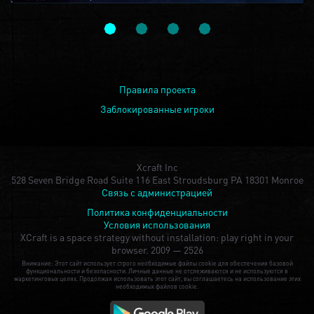
Правила проекта
Заблокированные игроки
Xcraft Inc
528 Seven Bridge Road Suite 116 East Stroudsburg PA 18301 Monroe
Связь с администрацией
Политика конфиденциальности
Условия использования
XCraft is a space strategy without installation: play right in your
browser.
2009 — 2526
Внимание: Этот сайт использует строго необходимые файлы cookie для обеспечения базовой
функциональности и безопасности. Личные данные не отслеживаются и не используются в
маркетинговых целях. Продолжая использовать этот сайт, вы соглашаетесь на использование этих
необходимых файлов cookie.