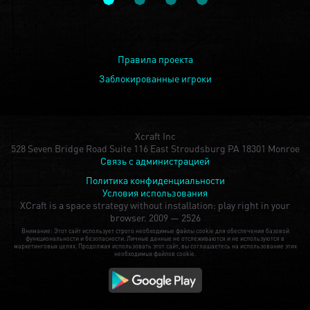
Правила проекта
Заблокированные игроки
Xcraft Inc
528 Seven Bridge Road Suite 116 East Stroudsburg PA 18301 Monroe
Связь с администрацией
Политика конфиденциальности
Условия использования
XCraft is a space strategy without installation: play right in your
browser.
2009 — 2526
Внимание: Этот сайт использует строго необходимые файлы cookie для обеспечения базовой
функциональности и безопасности. Личные данные не отслеживаются и не используются в
маркетинговых целях. Продолжая использовать этот сайт, вы соглашаетесь на использование этих
необходимых файлов cookie.