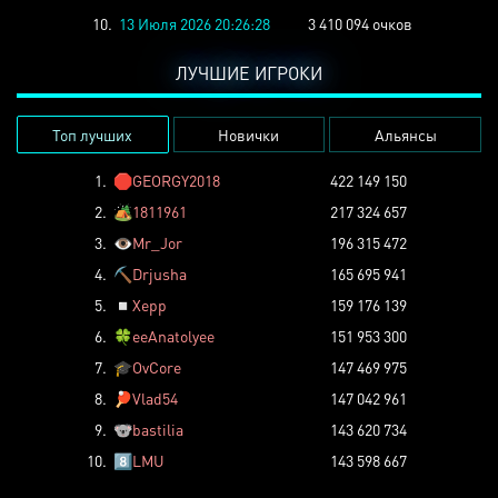
10.
13 Июля 2026 20:26:28
3 410 094 очков
ЛУЧШИЕ ИГРОКИ
Топ лучших
Новички
Альянсы
1.
🛑
GEORGY2018
422 149 150
2.
🏕️
1811961
217 324 657
3.
👁️
Mr_Jor
196 315 472
4.
⛏️
Drjusha
165 695 941
5.
◽
Xepp
159 176 139
6.
🍀
eeAnatolyee
151 953 300
7.
🎓
OvCore
147 469 975
8.
🏓
Vlad54
147 042 961
9.
🐨
bastilia
143 620 734
10.
8️⃣
LMU
143 598 667