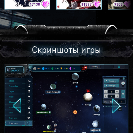
17138
11897
9303
Скриншоты игры