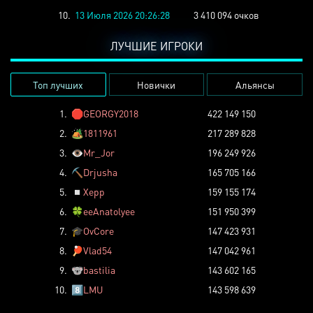
10.
13 Июля 2026 20:26:28
3 410 094 очков
ЛУЧШИЕ ИГРОКИ
Топ лучших
Новички
Альянсы
1.
🛑
GEORGY2018
422 149 150
2.
🏕️
1811961
217 289 828
3.
👁️
Mr_Jor
196 249 926
4.
⛏️
Drjusha
165 705 166
5.
◽
Xepp
159 155 174
6.
🍀
eeAnatolyee
151 950 399
7.
🎓
OvCore
147 423 931
8.
🏓
Vlad54
147 042 961
9.
🐨
bastilia
143 602 165
10.
8️⃣
LMU
143 598 639