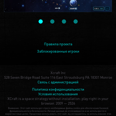
Правила проекта
Заблокированные игроки
Xcraft Inc
528 Seven Bridge Road Suite 116 East Stroudsburg PA 18301 Monroe
Связь с администрацией
Политика конфиденциальности
Условия использования
XCraft is a space strategy without installation: play right in your
browser.
2009 — 2526
Внимание: Этот сайт использует строго необходимые файлы cookie для обеспечения базовой
функциональности и безопасности. Личные данные не отслеживаются и не используются в
маркетинговых целях. Продолжая использовать этот сайт, вы соглашаетесь на использование этих