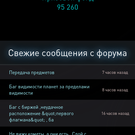
95 260
Свежие сообщения с форума
Передача предметов
7 часов назад
Баг видимости планет за пределами
8 часов назад
видимости
Баг с биржей ,неудачное
расположение &quot;первого
16 часов назад
флагмана&quot; , ба
Не вижу кометы, а они есть , Слой с