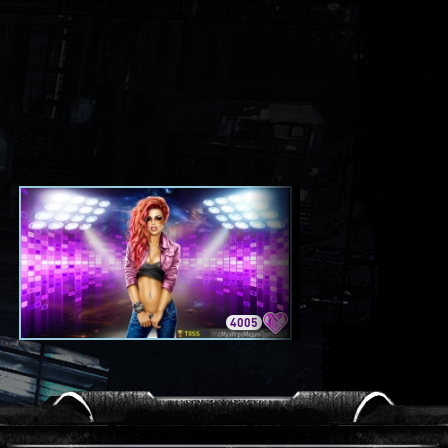
4005
3420