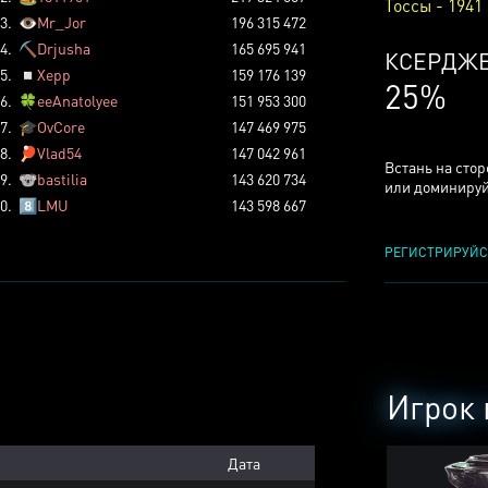
Тоссы - 1941
3.
👁️
Mr_Jor
196 315 472
4.
⛏️
Drjusha
165 695 941
КСЕРДЖ
5.
◽
Xepp
159 176 139
25%
6.
🍀
eeAnatolyee
151 953 300
7.
🎓
OvCore
147 469 975
8.
🏓
Vlad54
147 042 961
Встань на сто
9.
🐨
bastilia
143 620 734
или доминируй
0.
8️⃣
LMU
143 598 667
РЕГИСТРИРУЙС
Игрок 
Дата