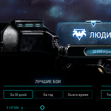
22 248 игро
ЛУЧШИЕ БОИ
За 30 дней
За год
За все время
То
5 137 020