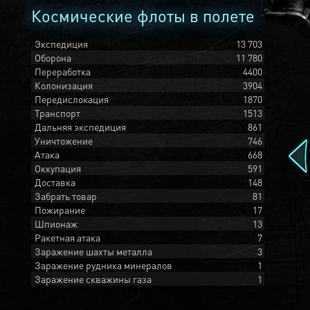
Космические флоты в полете
Экспедиция
13 703
Оборона
11 780
Переработка
4400
Колонизация
3904
Передислокация
1870
Транспорт
1513
Дальняя экспедиция
861
Уничтожение
746
Атака
668
Оккупация
591
Доставка
148
Забрать товар
81
Пожирание
17
Шпионаж
13
Ракетная атака
7
Заражение шахты металла
3
Заражение рудника минералов
1
Заражение скважины газа
1