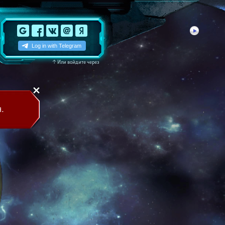
↑
Или войдите через
.