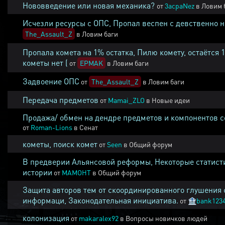
Нововведение или новая механика?
от
3acpaNez
в
Ловим 
Исчезли ресурсы с ОПС, Пропал веспен с девственно 
The_Assault_Z
в
Ловим баги
Пропала комета на 1% остатка, Пилю комету, остаётся 
кометы нет (
от
EPMAK
в
Ловим баги
Задвоение ОПС
от
The_Assault_Z
в
Ловим баги
Передача предметов
от
Mamai_ZLO
в
Новые идеи
Продажа/ обмен на дендре предметов и компонентов 
от
Roman-Lions
в
Сенат
кометы, поиск комет
от
Seen
в
Общий форум
В предверии Альянсовой реформы, Некоторые статист
истории
от
MAMOHT
в
Общий форум
Защита авторов тем от скоординированного глушения 
информаци, Законодательная инициатива.
от
🏦
bank123
колонизация
от
makaralex92
в
Вопросы новичков людей