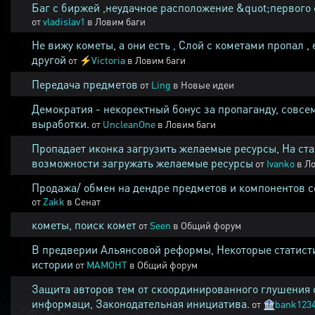
Баг с биржей ,неудачное расположение &quot;первого 
от
vladislav1
в
Ловим баги
Не вижу кометы, а они есть , Слой с кометами пропал , 
другой
от
⚡
Victoria
в
Ловим баги
Передача предметов
от
Ling
в
Новые идеи
Демократия - некоректный бонус за пропаганду, совсе
выработки.
от
UncleanOne
в
Ловим баги
Пропадает иконка загрузить желаемые ресурсы, На ста
возможности загружать желаемые ресурсы
от
Ivanko
в
Ло
Продажа/ обмен на дендре предметов и компонентов 
от
Zakk
в
Сенат
кометы, поиск комет
от
Seen
в
Общий форум
В предверии Альянсовой реформы, Некоторые статист
истории
от
MAMOHT
в
Общий форум
Защита авторов тем от скоординированного глушения 
информаци, Законодательная инициатива.
от
🏦
bank123