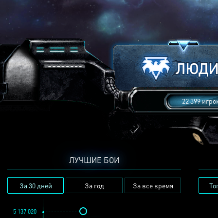
22 399 игро
ЛУЧШИЕ БОИ
За 30 дней
За год
За все время
То
5 137 020