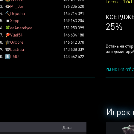
Тоссы - 1941
3.
👁️
Mr_Jor
196 236 520
4.
⛏️
Drjusha
165 714 391
КСЕРДЖ
5.
◽
Xepp
159 163 204
25%
6.
🍀
eeAnatolyee
151 950 399
7.
🏓
Vlad54
146 634 180
8.
🎓
OvCore
146 612 370
Встань на сто
9.
🐨
bastilia
143 608 339
или доминируй
0.
8️⃣
LMU
143 562 522
РЕГИСТРИРУЙС
Игрок 
Дата