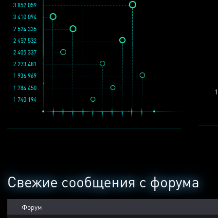
3 852 059
3 410 094
2 524 335
2 457 532
2 405 337
2 273 481
1 936 969
1 784 450
1
1 740 194
Свежие сообщения с форума
Форум