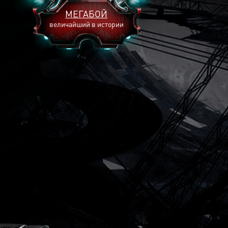
МЕГАБОЙ
величайший в истории
2893
2269
2240