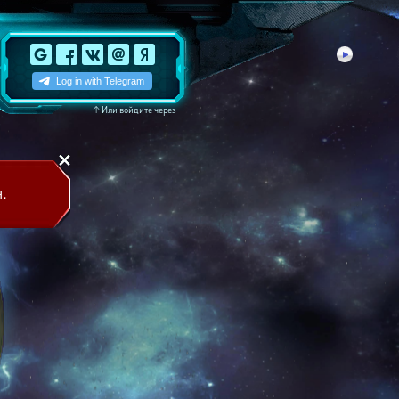
↑
Или войдите через
.