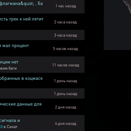
флагмана&quot; , ба
1 час назад
есть трек к ней летит
2 часа назад
3 часа назад
м мал процент
5 часов назад
нции нет
11 часов назад
вим баги
собранных в коцмасе
1 день назад
1 день назад
ические данные для
2 дня назад
сигнала и
4 дня назад
45
в
Сенат