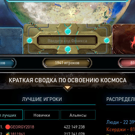
ков
1941 игроков
81
КРАТКАЯ СВОДКА ПО ОСВОЕНИЮ КОСМОСА
ЛУЧШИЕ ИГРОКИ
РАСПРЕДЕЛ
п лучших
Новички
Альянсы
Люди - 22 39
1.
🛑
GEORGY2018
422 149 238
Ксерджи - 81
2.
🏕️
1811961
217 241 078