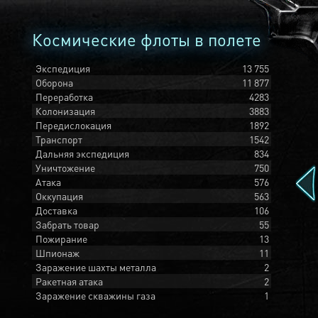
Космические флоты в полете
Экспедиция
13 755
Оборона
11 877
Переработка
4283
Колонизация
3883
Передислокация
1892
Транспорт
1542
Дальняя экспедиция
834
Уничтожение
750
Атака
576
Оккупация
563
Доставка
106
Забрать товар
55
Пожирание
13
Шпионаж
11
Заражение шахты металла
2
Ракетная атака
2
Заражение скважины газа
1