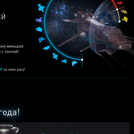
ЕЙ
рону меньших
 с толпой!
Я
за свою расу!
года!