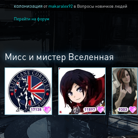
колонизация
от
makaralex92
в
Вопросы новичков людей
Перейти на форум
Мисс и мистер Вселенная
17138
11897
9303