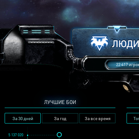
22 417 игро
ЛУЧШИЕ БОИ
За 30 дней
За год
За все время
То
5 137 020