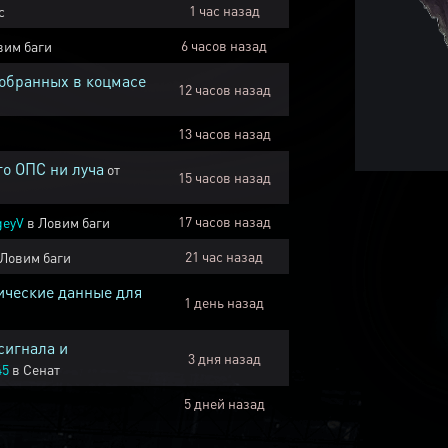
1 час назад
с
6 часов назад
вим баги
собранных в коцмасе
12 часов назад
13 часов назад
го ОПС ни луча
от
15 часов назад
17 часов назад
geyV
в
Ловим баги
21 час назад
Ловим баги
ические данные для
1 день назад
сигнала и
3 дня назад
45
в
Сенат
5 дней назад