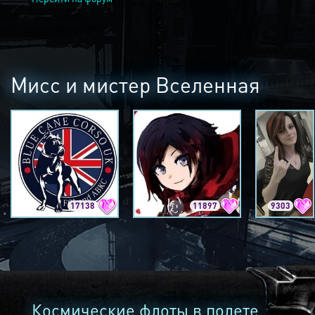
Мисс и мистер Вселенная
17138
11897
9303
Космические флоты в полете