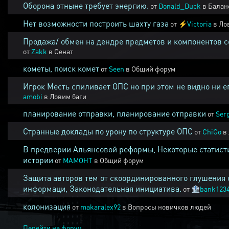
Оборона отныне требует энергию.
от
Donald_Duck
в
Балан
Нет возможности построить шахту газа
от
⚡
Victoria
в
Ло
Продажа/ обмен на дендре предметов и компонентов 
от
Zakk
в
Сенат
кометы, поиск комет
от
Seen
в
Общий форум
Игрок Месть спиливает ОПС но при этом не видно ни е
amobi
в
Ловим баги
планирование отправки, планирование отправки
от
Ser
Странные доклады по урону по структуре ОПС
от
ChiGo
в
В предверии Альянсовой реформы, Некоторые статист
истории
от
MAMOHT
в
Общий форум
Защита авторов тем от скоординированного глушения 
информаци, Законодательная инициатива.
от
🏦
bank123
колонизация
от
makaralex92
в
Вопросы новичков людей
Перейти на форум