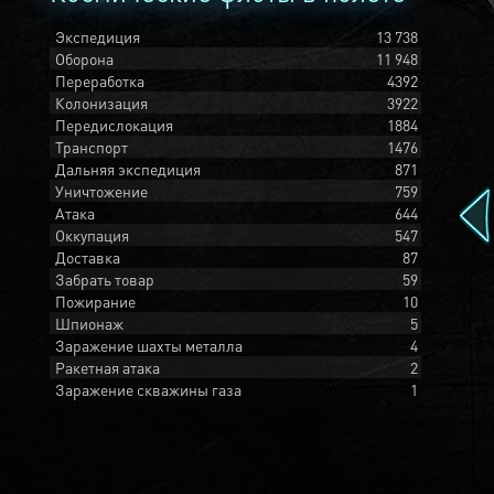
Экспедиция
13 738
Оборона
11 948
Переработка
4392
Колонизация
3922
Передислокация
1884
Транспорт
1476
Дальняя экспедиция
871
Уничтожение
759
Атака
644
Оккупация
547
Доставка
87
Забрать товар
59
Пожирание
10
Шпионаж
5
Заражение шахты металла
4
Ракетная атака
2
Заражение скважины газа
1