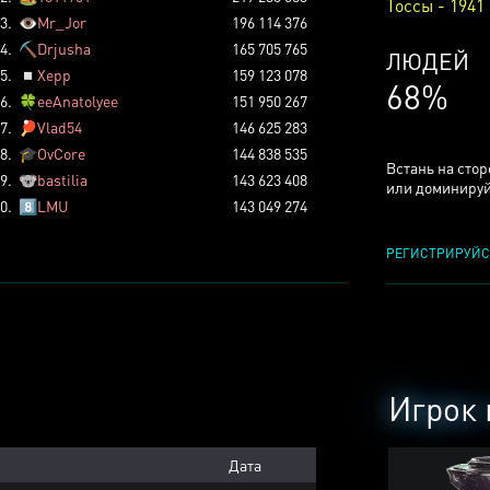
Тоссы - 1941
3.
👁️
Mr_Jor
196 114 376
4.
⛏️
Drjusha
165 705 765
КСЕРДЖ
5.
◽
Xepp
159 123 078
25%
6.
🍀
eeAnatolyee
151 950 267
7.
🏓
Vlad54
146 625 283
8.
🎓
OvCore
144 838 535
Встань на сто
9.
🐨
bastilia
143 623 408
или доминируй
0.
8️⃣
LMU
143 049 274
РЕГИСТРИРУЙС
Игрок 
Дата