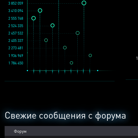
3 852 059
3 410 094
2 555 768
2 524 335
2 457 532
2 405 337
2 273 481
1 936 969
1
1 784 450
Свежие сообщения с форума
Форум