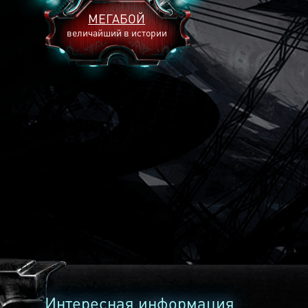
МЕГАБОЙ
величайший в истории
2893
2269
2240
Интересная информация