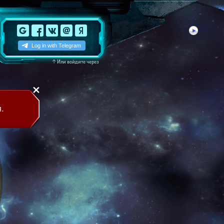
↑
Или войдите через
.