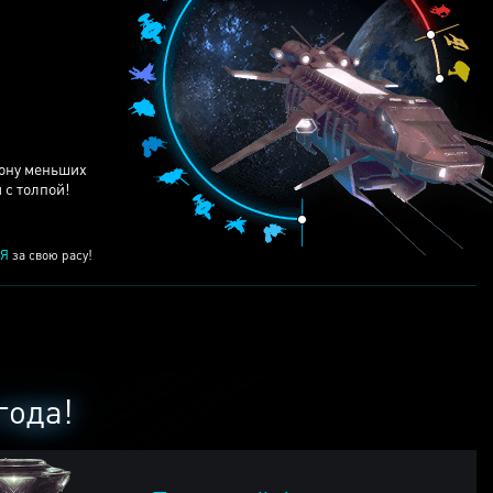
ЕЙ
рону меньших
 с толпой!
Я
за свою расу!
года!