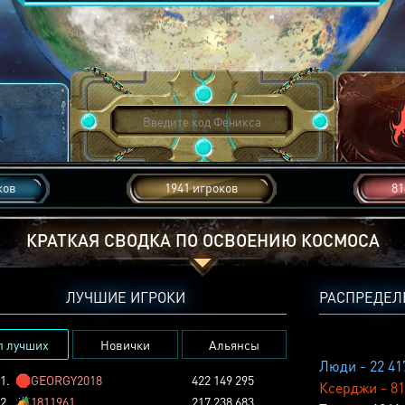
ков
1941 игроков
81
КРАТКАЯ СВОДКА ПО ОСВОЕНИЮ КОСМОСА
ЛУЧШИЕ ИГРОКИ
РАСПРЕДЕЛ
п лучших
Новички
Альянсы
Люди - 22 41
1.
🛑
GEORGY2018
422 149 295
Ксерджи - 81
2.
🏕️
1811961
217 238 683