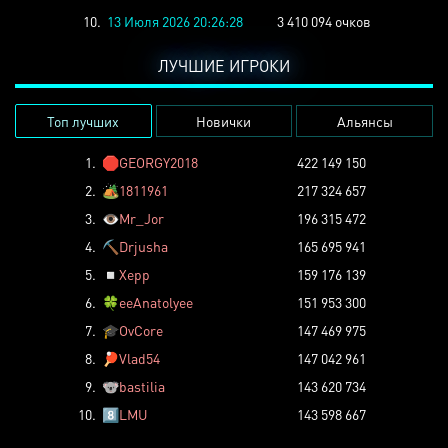
10.
13 Июля 2026 20:26:28
3 410 094 очков
ЛУЧШИЕ ИГРОКИ
Топ лучших
Новички
Альянсы
1.
🛑
GEORGY2018
422 149 150
2.
🏕️
1811961
217 324 657
3.
👁️
Mr_Jor
196 315 472
4.
⛏️
Drjusha
165 695 941
5.
◽
Xepp
159 176 139
6.
🍀
eeAnatolyee
151 953 300
7.
🎓
OvCore
147 469 975
8.
🏓
Vlad54
147 042 961
9.
🐨
bastilia
143 620 734
10.
8️⃣
LMU
143 598 667