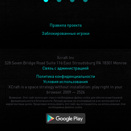
Правила проекта
Заблокированные игроки
Xcraft Inc
528 Seven Bridge Road Suite 116 East Stroudsburg PA 18301 Monroe
Связь с администрацией
Политика конфиденциальности
Условия использования
XCraft is a space strategy without installation: play right in your
browser.
2009 — 2526
Внимание: Этот сайт использует строго необходимые файлы cookie для обеспечения базовой
функциональности и безопасности. Личные данные не отслеживаются и не используются в
маркетинговых целях. Продолжая использовать этот сайт, вы соглашаетесь на использование этих
необходимых файлов cookie.