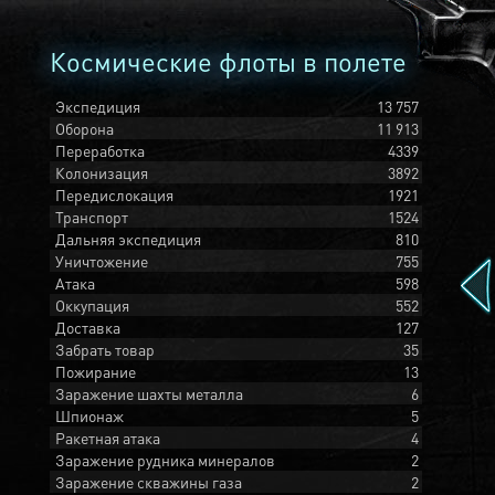
Космические флоты в полете
Экспедиция
13 757
Оборона
11 913
Переработка
4339
Колонизация
3892
Передислокация
1921
Транспорт
1524
Дальняя экспедиция
810
Уничтожение
755
Атака
598
Оккупация
552
Доставка
127
Забрать товар
35
Пожирание
13
Заражение шахты металла
6
Шпионаж
5
Ракетная атака
4
Заражение рудника минералов
2
Заражение скважины газа
2