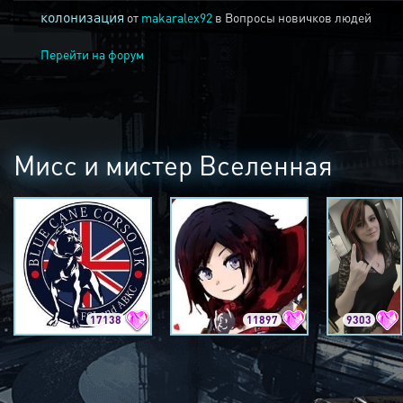
колонизация
от
makaralex92
в
Вопросы новичков людей
Перейти на форум
Мисс и мистер Вселенная
17138
11897
9303