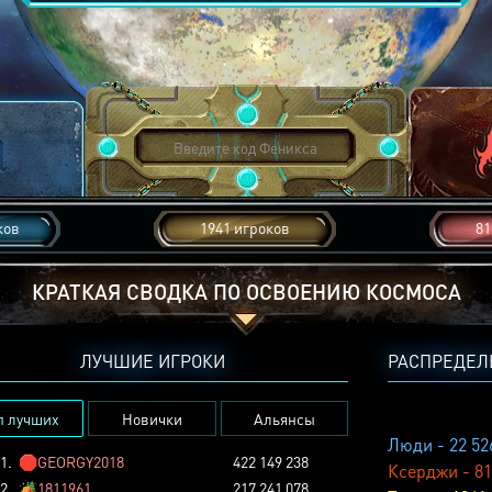
ков
1941 игроков
81
КРАТКАЯ СВОДКА ПО ОСВОЕНИЮ КОСМОСА
ЛУЧШИЕ ИГРОКИ
РАСПРЕДЕЛ
п лучших
Новички
Альянсы
Люди - 22 52
1.
🛑
GEORGY2018
422 149 238
Ксерджи - 81
2.
🏕️
1811961
217 241 078