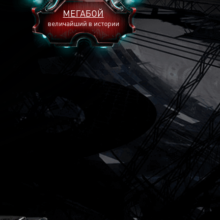
МЕГАБОЙ
величайший в истории
2893
2269
2240