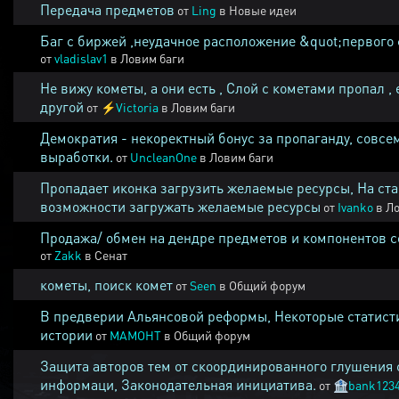
Передача предметов
от
Ling
в
Новые идеи
Баг с биржей ,неудачное расположение &quot;первого 
от
vladislav1
в
Ловим баги
Не вижу кометы, а они есть , Слой с кометами пропал , 
другой
от
⚡
Victoria
в
Ловим баги
Демократия - некоректный бонус за пропаганду, совсе
выработки.
от
UncleanOne
в
Ловим баги
Пропадает иконка загрузить желаемые ресурсы, На ста
возможности загружать желаемые ресурсы
от
Ivanko
в
Ло
Продажа/ обмен на дендре предметов и компонентов 
от
Zakk
в
Сенат
кометы, поиск комет
от
Seen
в
Общий форум
В предверии Альянсовой реформы, Некоторые статист
истории
от
MAMOHT
в
Общий форум
Защита авторов тем от скоординированного глушения 
информаци, Законодательная инициатива.
от
🏦
bank123