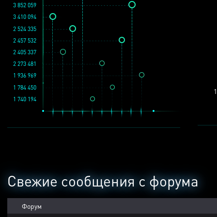
3 852 059
3 410 094
2 524 335
2 457 532
2 405 337
2 273 481
1 936 969
1 784 450
1
1 740 194
Свежие сообщения с форума
Форум