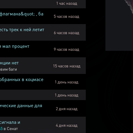
1 час назад
флагмана&quot; , ба
5 часов назад
есть трек к ней летит
6 часов назад
м мал процент
9 часов назад
нции нет
15 часов назад
вим баги
собранных в коцмасе
1 день назад
1 день назад
ические данные для
2 дня назад
сигнала и
4 дня назад
45
в
Сенат