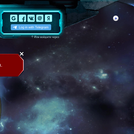
↑
Или войдите через
.