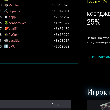
Тоссы - 1941
3.
👁️
Mr_Jor
196 236 520
4.
⛏️
Drjusha
165 714 391
КСЕРДЖ
5.
◽
Xepp
159 163 204
25%
6.
🍀
eeAnatolyee
151 950 399
7.
🏓
Vlad54
146 634 180
8.
🎓
OvCore
146 612 370
Встань на сто
9.
🐨
bastilia
143 608 339
или доминируй
0.
8️⃣
LMU
143 562 522
РЕГИСТРИРУЙС
Игрок 
Дата