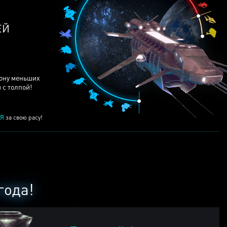
ЕЙ
рону меньших
 с толпой!
Я
за свою расу!
года!