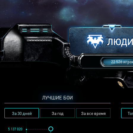
22 526 игро
ЛУЧШИЕ БОИ
За 30 дней
За год
За все время
То
5 137 020