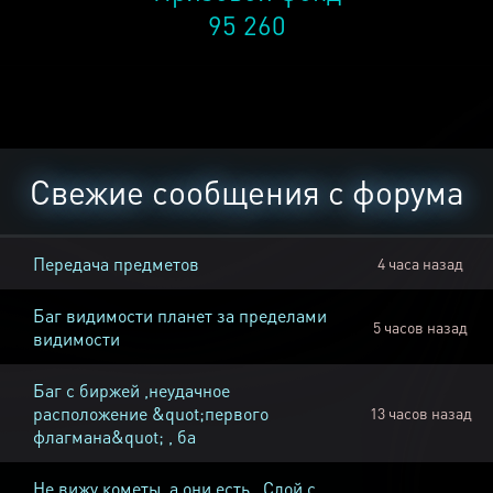
95 260
Свежие сообщения с форума
Передача предметов
4 часа назад
Баг видимости планет за пределами
5 часов назад
видимости
Баг с биржей ,неудачное
расположение &quot;первого
13 часов назад
флагмана&quot; , ба
Не вижу кометы, а они есть , Слой с