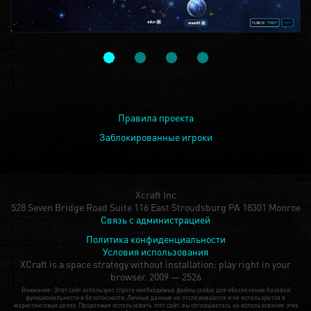
Правила проекта
Заблокированные игроки
Xcraft Inc
528 Seven Bridge Road Suite 116 East Stroudsburg PA 18301 Monroe
Связь с администрацией
Политика конфиденциальности
Условия использования
XCraft is a space strategy without installation: play right in your
browser.
2009 — 2526
Внимание: Этот сайт использует строго необходимые файлы cookie для обеспечения базовой
функциональности и безопасности. Личные данные не отслеживаются и не используются в
маркетинговых целях. Продолжая использовать этот сайт, вы соглашаетесь на использование этих