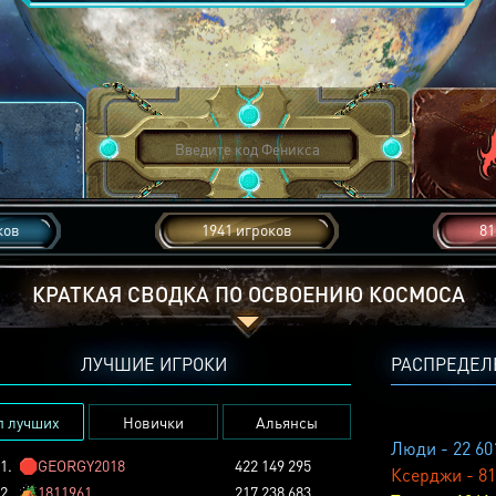
ков
1941 игроков
81
КРАТКАЯ СВОДКА ПО ОСВОЕНИЮ КОСМОСА
ЛУЧШИЕ ИГРОКИ
РАСПРЕДЕЛ
п лучших
Новички
Альянсы
Люди - 22 60
1.
🛑
GEORGY2018
422 149 295
Ксерджи - 81
2.
🏕️
1811961
217 238 683