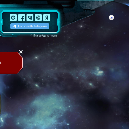
↑
Или войдите через
.