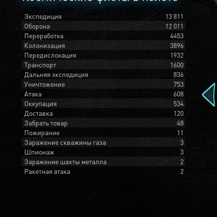
Экспедиция
13 811
Оборона
12 011
Переработка
4453
Колонизация
3896
Передислокация
1932
Транспорт
1600
Дальняя экспедиция
836
Уничтожение
753
Атака
608
Оккупация
534
Доставка
120
Забрать товар
48
Пожирание
11
Заражение скважины газа
3
Шпионаж
3
Заражение шахты металла
2
Ракетная атака
2