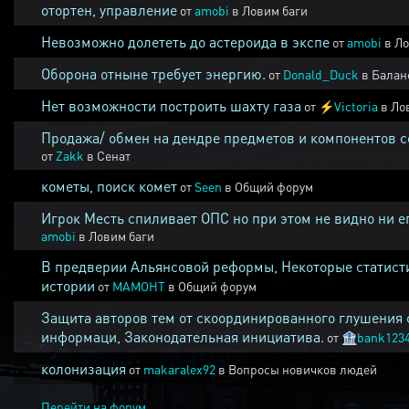
отортен, управление
от
amobi
в
Ловим баги
Невозможно долететь до астероида в экспе
от
amobi
в
Ло
Оборона отныне требует энергию.
от
Donald_Duck
в
Балан
Нет возможности построить шахту газа
от
⚡
Victoria
в
Ло
Продажа/ обмен на дендре предметов и компонентов 
от
Zakk
в
Сенат
кометы, поиск комет
от
Seen
в
Общий форум
Игрок Месть спиливает ОПС но при этом не видно ни е
amobi
в
Ловим баги
В предверии Альянсовой реформы, Некоторые статист
истории
от
MAMOHT
в
Общий форум
Защита авторов тем от скоординированного глушения 
информаци, Законодательная инициатива.
от
🏦
bank123
колонизация
от
makaralex92
в
Вопросы новичков людей
Перейти на форум