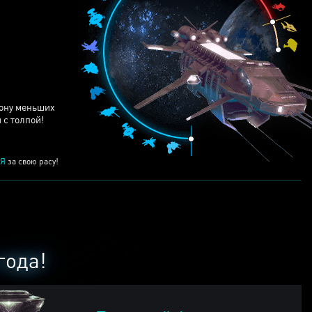
ЕЙ
рону меньших
 с толпой!
Я
за свою расу!
года!