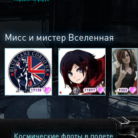
Мисс и мистер Вселенная
17138
11897
9303
Космические флоты в полете