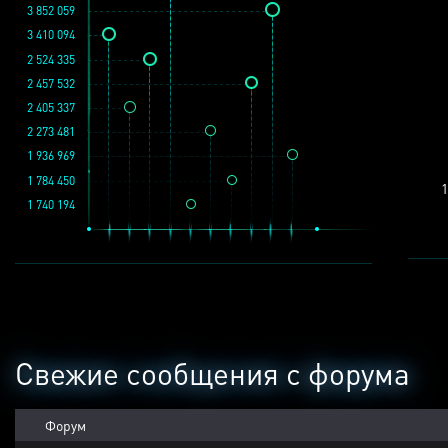
3 852 059
3 410 094
2 524 335
2 457 532
2 405 337
2 273 481
1 936 969
1 784 450
1
1 740 194
Свежие сообщения с форума
Форум