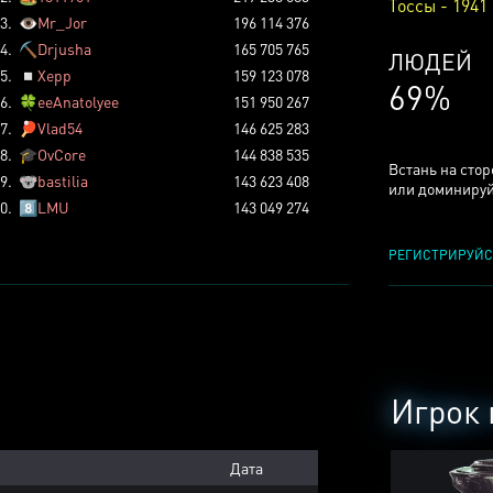
Тоссы - 1941
3.
👁️
Mr_Jor
196 114 376
4.
⛏️
Drjusha
165 705 765
КСЕРДЖ
5.
◽
Xepp
159 123 078
24%
6.
🍀
eeAnatolyee
151 950 267
7.
🏓
Vlad54
146 625 283
8.
🎓
OvCore
144 838 535
Встань на сто
9.
🐨
bastilia
143 623 408
или доминируй
0.
8️⃣
LMU
143 049 274
РЕГИСТРИРУЙС
Игрок 
Дата