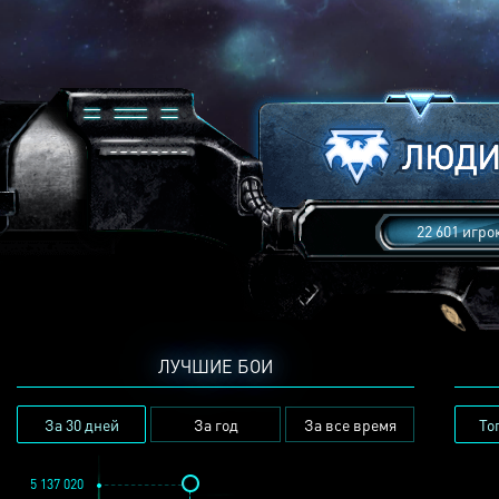
22 601 игро
ЛУЧШИЕ БОИ
За 30 дней
За год
За все время
То
5 137 020