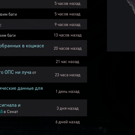
5 часов назад
5 часов назад
вим баги
9 часов назад
с
13 часов назад
вим баги
собранных в коцмасе
20 часов назад
21 час назад
го ОПС ни луча
от
23 часа назад
ические данные для
1 день назад
сигнала и
3 дня назад
45
в
Сенат
6 дней назад