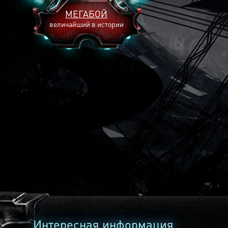
МЕГАБОЙ
величайший в истории
2893
2269
2240
Интересная информация