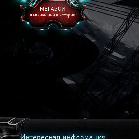
МЕГАБОЙ
величайший в истории
2893
2269
2240
Интересная информация