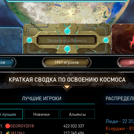
ков
1941 игроков
81
КРАТКАЯ СВОДКА ПО ОСВОЕНИЮ КОСМОСА
ЛУЧШИЕ ИГРОКИ
РАСПРЕДЕЛ
п лучших
Новички
Альянсы
Люди - 22 31
1.
🛑
GEORGY2018
422 032 337
Ксерджи - 81
2.
🏕️
1811961
217 245 496