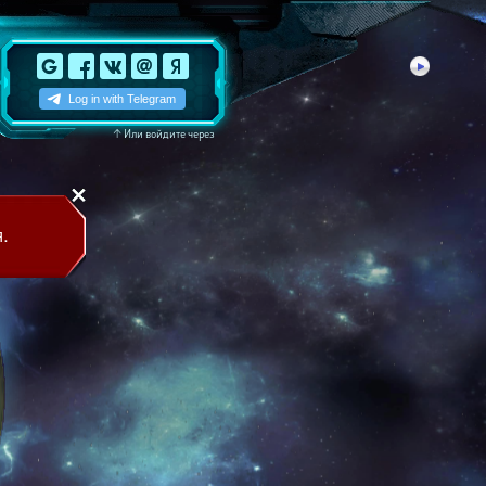
↑
Или войдите через
.