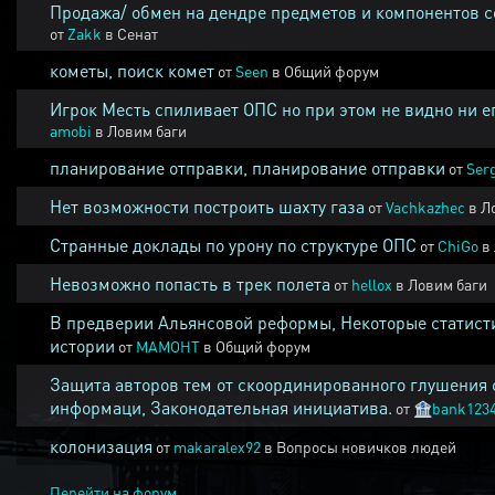
Продажа/ обмен на дендре предметов и компонентов 
от
Zakk
в
Сенат
кометы, поиск комет
от
Seen
в
Общий форум
Игрок Месть спиливает ОПС но при этом не видно ни е
amobi
в
Ловим баги
планирование отправки, планирование отправки
от
Ser
Нет возможности построить шахту газа
от
Vachkazhec
в
Л
Странные доклады по урону по структуре ОПС
от
ChiGo
в
Невозможно попасть в трек полета
от
hellox
в
Ловим баги
В предверии Альянсовой реформы, Некоторые статист
истории
от
MAMOHT
в
Общий форум
Защита авторов тем от скоординированного глушения 
информаци, Законодательная инициатива.
от
🏦
bank123
колонизация
от
makaralex92
в
Вопросы новичков людей
Перейти на форум