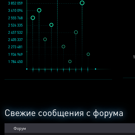
3 852 059
3 410 094
2 555 768
2 524 335
2 457 532
2 405 337
2 273 481
1 936 969
1
1 784 450
Свежие сообщения с форума
Форум