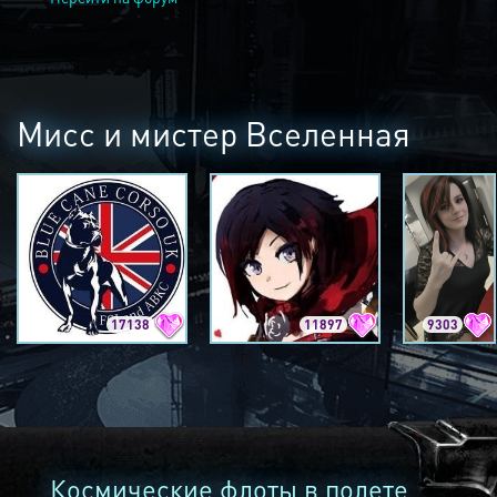
Мисс и мистер Вселенная
17138
11897
9303
Космические флоты в полете