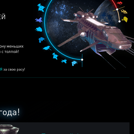
ЕЙ
рону меньших
 с толпой!
Я
за свою расу!
года!