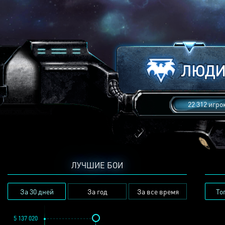
22 312 игро
ЛУЧШИЕ БОИ
За 30 дней
За год
За все время
То
5 137 020