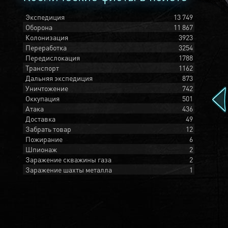
Экспедиция
13 749
Оборона
11 867
Колонизация
3923
Переработка
3254
Передислокация
1788
Транспорт
1162
Дальняя экспедиция
873
Уничтожение
742
Оккупация
501
Атака
436
Доставка
49
Забрать товар
12
Пожирание
6
Шпионаж
2
Заражение скважины газа
2
Заражение шахты металла
1