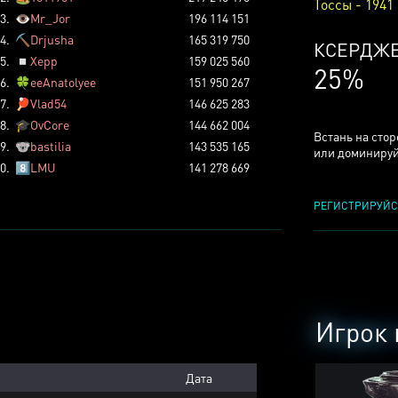
Тоссы - 1941
3.
👁️
Mr_Jor
196 114 151
4.
⛏️
Drjusha
165 319 750
КСЕРДЖ
5.
◽
Xepp
159 025 560
25%
6.
🍀
eeAnatolyee
151 950 267
7.
🏓
Vlad54
146 625 283
8.
🎓
OvCore
144 662 004
Встань на сто
9.
🐨
bastilia
143 535 165
или доминируй
0.
8️⃣
LMU
141 278 669
РЕГИСТРИРУЙС
Игрок 
Дата