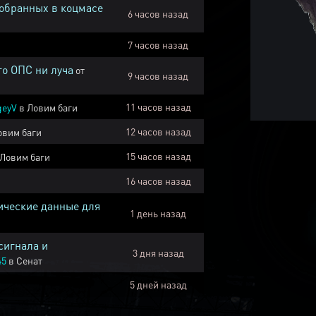
собранных в коцмасе
6 часов назад
7 часов назад
го ОПС ни луча
от
9 часов назад
11 часов назад
geyV
в
Ловим баги
12 часов назад
овим баги
15 часов назад
Ловим баги
16 часов назад
ические данные для
1 день назад
сигнала и
3 дня назад
45
в
Сенат
5 дней назад