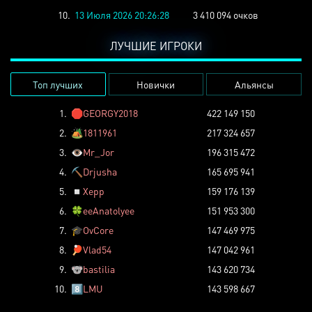
10.
13 Июля 2026 20:26:28
3 410 094 очков
ЛУЧШИЕ ИГРОКИ
Топ лучших
Новички
Альянсы
1.
🛑
GEORGY2018
422 149 150
2.
🏕️
1811961
217 324 657
3.
👁️
Mr_Jor
196 315 472
4.
⛏️
Drjusha
165 695 941
5.
◽
Xepp
159 176 139
6.
🍀
eeAnatolyee
151 953 300
7.
🎓
OvCore
147 469 975
8.
🏓
Vlad54
147 042 961
9.
🐨
bastilia
143 620 734
10.
8️⃣
LMU
143 598 667