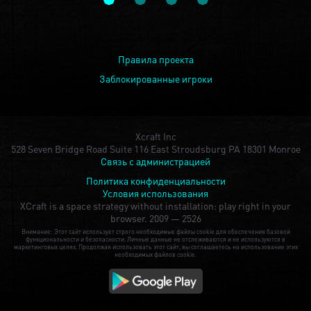
Правила проекта
Заблокированные игроки
Xcraft Inc
528 Seven Bridge Road Suite 116 East Stroudsburg PA 18301 Monroe
Связь с администрацией
Политика конфиденциальности
Условия использования
XCraft is a space strategy without installation: play right in your
browser.
2009 — 2526
Внимание: Этот сайт использует строго необходимые файлы cookie для обеспечения базовой
функциональности и безопасности. Личные данные не отслеживаются и не используются в
маркетинговых целях. Продолжая использовать этот сайт, вы соглашаетесь на использование этих
необходимых файлов cookie.