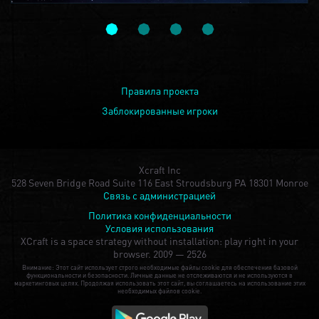
Правила проекта
Заблокированные игроки
Xcraft Inc
528 Seven Bridge Road Suite 116 East Stroudsburg PA 18301 Monroe
Связь с администрацией
Политика конфиденциальности
Условия использования
XCraft is a space strategy without installation: play right in your
browser.
2009 — 2526
Внимание: Этот сайт использует строго необходимые файлы cookie для обеспечения базовой
функциональности и безопасности. Личные данные не отслеживаются и не используются в
маркетинговых целях. Продолжая использовать этот сайт, вы соглашаетесь на использование этих
необходимых файлов cookie.