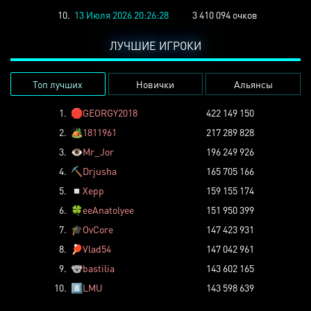
10.
13 Июля 2026 20:26:28
3 410 094 очков
ЛУЧШИЕ ИГРОКИ
Топ лучших
Новички
Альянсы
1.
🛑
GEORGY2018
422 149 150
2.
🏕️
1811961
217 289 828
3.
👁️
Mr_Jor
196 249 926
4.
⛏️
Drjusha
165 705 166
5.
◽
Xepp
159 155 174
6.
🍀
eeAnatolyee
151 950 399
7.
🎓
OvCore
147 423 931
8.
🏓
Vlad54
147 042 961
9.
🐨
bastilia
143 602 165
10.
8️⃣
LMU
143 598 639