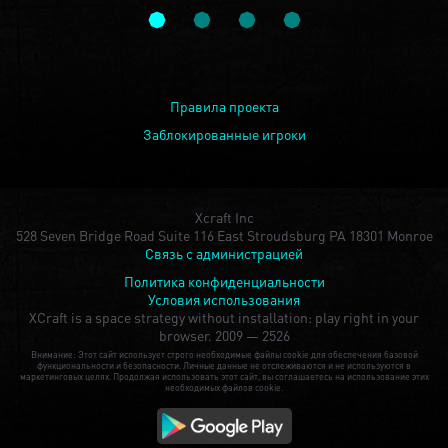
Правила проекта
Заблокированные игроки
Xcraft Inc
528 Seven Bridge Road Suite 116 East Stroudsburg PA 18301 Monroe
Связь с администрацией
Политика конфиденциальности
Условия использования
XCraft is a space strategy without installation: play right in your
browser.
2009 — 2526
Внимание: Этот сайт использует строго необходимые файлы cookie для обеспечения базовой
функциональности и безопасности. Личные данные не отслеживаются и не используются в
маркетинговых целях. Продолжая использовать этот сайт, вы соглашаетесь на использование этих
необходимых файлов cookie.