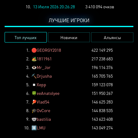
10.
13 Июля 2026 20:26:28
3 410 094 очков
ЛУЧШИЕ ИГРОКИ
Топ лучших
Новички
Альянсы
1.
🛑
GEORGY2018
422 149 295
2.
🏕️
1811961
217 238 683
3.
👁️
Mr_Jor
196 114 376
4.
⛏️
Drjusha
165 705 765
5.
◽
Xepp
159 123 078
6.
🍀
eeAnatolyee
151 950 267
7.
🏓
Vlad54
146 625 283
8.
🎓
OvCore
144 838 535
9.
🐨
bastilia
143 623 408
10.
8️⃣
LMU
143 049 274