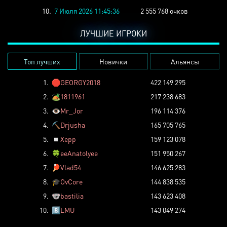
10.
7 Июля 2026 11:45:36
2 555 768 очков
ЛУЧШИЕ ИГРОКИ
Топ лучших
Новички
Альянсы
1.
🛑
GEORGY2018
422 149 295
2.
🏕️
1811961
217 238 683
3.
👁️
Mr_Jor
196 114 376
4.
⛏️
Drjusha
165 705 765
5.
◽
Xepp
159 123 078
6.
🍀
eeAnatolyee
151 950 267
7.
🏓
Vlad54
146 625 283
8.
🎓
OvCore
144 838 535
9.
🐨
bastilia
143 623 408
10.
8️⃣
LMU
143 049 274