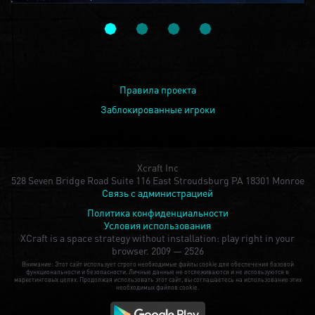
Правила проекта
Заблокированные игроки
Xcraft Inc
528 Seven Bridge Road Suite 116 East Stroudsburg PA 18301 Monroe
Связь с администрацией
Политика конфиденциальности
Условия использования
XCraft is a space strategy without installation: play right in your
browser.
2009 — 2526
Внимание: Этот сайт использует строго необходимые файлы cookie для обеспечения базовой
функциональности и безопасности. Личные данные не отслеживаются и не используются в
маркетинговых целях. Продолжая использовать этот сайт, вы соглашаетесь на использование этих
необходимых файлов cookie.