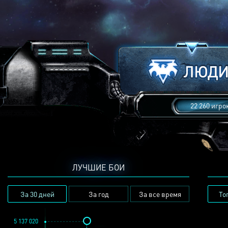
22 260 игро
ЛУЧШИЕ БОИ
За 30 дней
За год
За все время
То
5 137 020