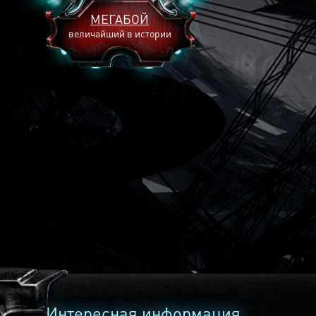
МЕГАБОЙ
величайший в истории
2893
2269
2240
Интересная информация