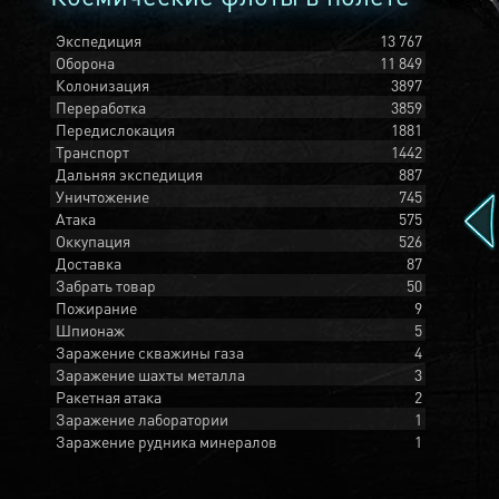
Экспедиция
13 767
Оборона
11 849
Колонизация
3897
Переработка
3859
Передислокация
1881
Транспорт
1442
Дальняя экспедиция
887
Уничтожение
745
Атака
575
Оккупация
526
Доставка
87
Забрать товар
50
Пожирание
9
Шпионаж
5
Заражение скважины газа
4
Заражение шахты металла
3
Ракетная атака
2
Заражение лаборатории
1
Заражение рудника минералов
1