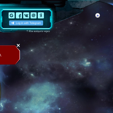
↑
Или войдите через
.