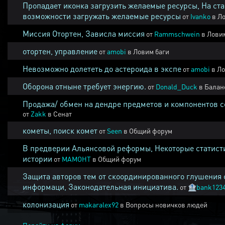
Пропадает иконка загрузить желаемые ресурсы, На ста
возможности загружать желаемые ресурсы
от
Ivanko
в
Ло
Миссия Отортен, Зависла миссия
от
Rammschwein
в
Ловим
отортен, управление
от
amobi
в
Ловим баги
Невозможно долететь до астероида в экспе
от
amobi
в
Ло
Оборона отныне требует энергию.
от
Donald_Duck
в
Балан
Продажа/ обмен на дендре предметов и компонентов 
от
Zakk
в
Сенат
кометы, поиск комет
от
Seen
в
Общий форум
В предверии Альянсовой реформы, Некоторые статист
истории
от
MAMOHT
в
Общий форум
Защита авторов тем от скоординированного глушения 
информаци, Законодательная инициатива.
от
🏦
bank123
колонизация
от
makaralex92
в
Вопросы новичков людей