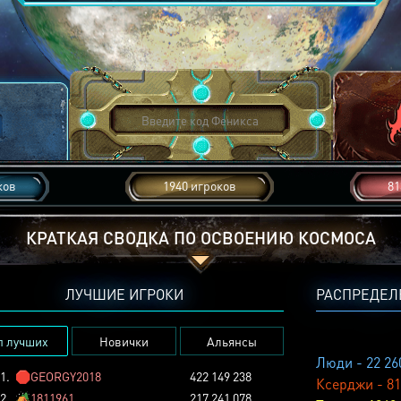
ков
1940 игроков
81
КРАТКАЯ СВОДКА ПО ОСВОЕНИЮ КОСМОСА
ЛУЧШИЕ ИГРОКИ
РАСПРЕДЕЛ
п лучших
Новички
Альянсы
Люди - 22 26
1.
🛑
GEORGY2018
422 149 238
Ксерджи - 81
2.
🏕️
1811961
217 241 078