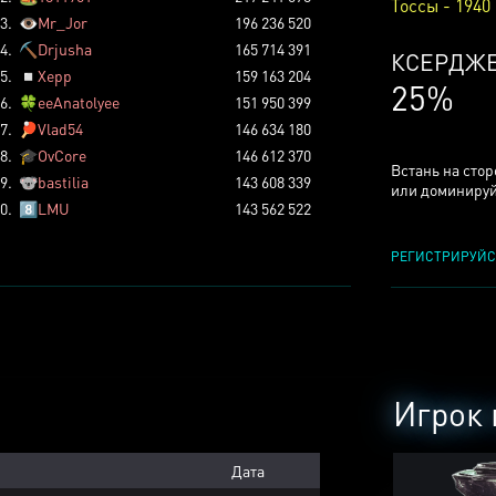
Тоссы - 1940
3.
👁️
Mr_Jor
196 236 520
4.
⛏️
Drjusha
165 714 391
КСЕРДЖ
5.
◽
Xepp
159 163 204
25%
6.
🍀
eeAnatolyee
151 950 399
7.
🏓
Vlad54
146 634 180
8.
🎓
OvCore
146 612 370
Встань на сто
9.
🐨
bastilia
143 608 339
или доминируй
0.
8️⃣
LMU
143 562 522
РЕГИСТРИРУЙС
Игрок 
Дата