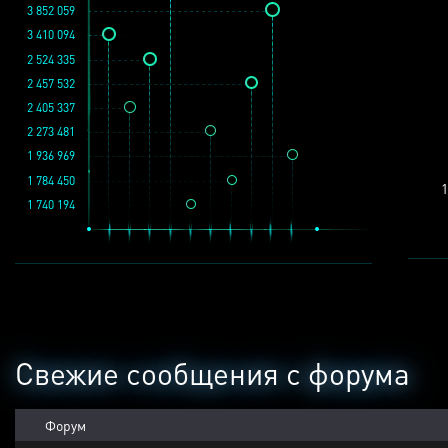
3 852 059
3 410 094
2 524 335
2 457 532
2 405 337
2 273 481
1 936 969
1 784 450
1
1 740 194
Свежие сообщения с форума
Форум