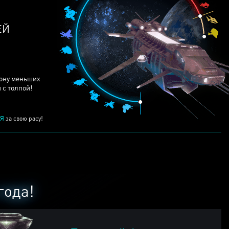
ЕЙ
рону меньших
 с толпой!
Я
за свою расу!
года!