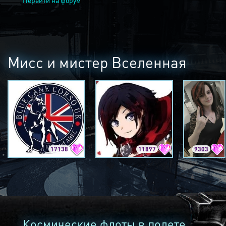
Перейти на форум
Мисс и мистер Вселенная
17138
11897
9303
Космические флоты в полете