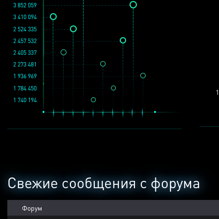
3 852 059
3 410 094
2 524 335
2 457 532
2 405 337
2 273 481
1 936 969
1 784 450
1
1 740 194
Свежие сообщения с форума
Форум