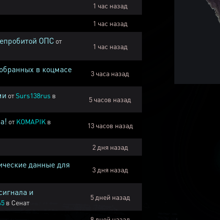
1 час назад
1 час назад
непробитой ОПС
от
1 час назад
собранных в коцмасе
3 часа назад
ми
от
Surs138rus
в
5 часов назад
а!
от
KOMAPIK
в
13 часов назад
2 дня назад
ические данные для
3 дня назад
сигнала и
5 дней назад
45
в
Сенат
8 дней назад