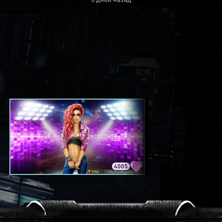
4005
3420