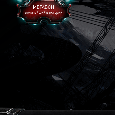
МЕГАБОЙ
величайший в истории
2893
2269
2240