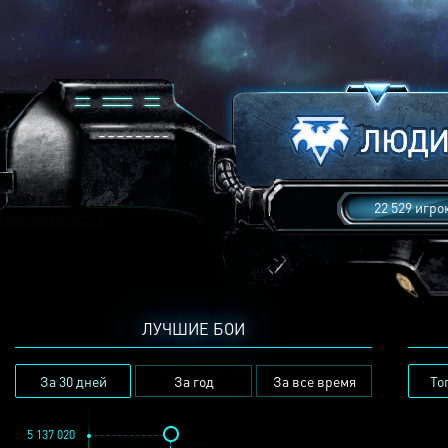
22 529 игро
ЛУЧШИЕ БОИ
За 30 дней
За год
За все время
То
5 137 020