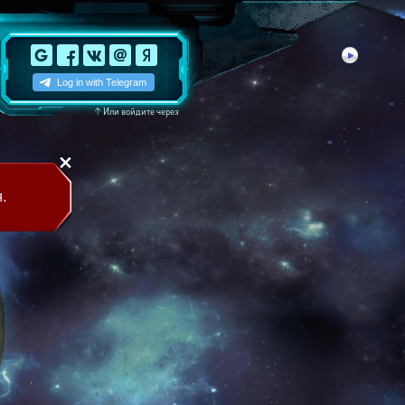
↑
Или войдите через
.