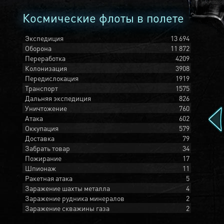
Космические флоты в полете
Экспедиция
13 694
Оборона
11 872
Переработка
4209
Колонизация
3908
Передислокация
1919
Транспорт
1575
Дальняя экспедиция
826
Уничтожение
760
Атака
602
Оккупация
579
Доставка
79
Забрать товар
34
Пожирание
17
Шпионаж
11
Ракетная атака
5
Заражение шахты металла
4
Заражение рудника минералов
2
Заражение скважины газа
2