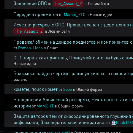
Задвоение ОПС
от
The_Assault_Z
в
Ловим баги
Передача предметов
от
Mamai_ZLO
в
Новые идеи
Исчезли ресурсы с ОПС, Пропал веспен с девственно 
The_Assault_Z
в
Ловим баги
Продажа/ обмен на дендре предметов и компонентов 
от
Roman-Lions
в
Сенат
ОПС пиратская пристань, Придумайте что ни будь с ни
Новые идеи
В космосе найден чертёж гравипушкинского накопитор
Баланс
кометы, поиск комет
от
Seen
в
Общий форум
В предверии Альянсовой реформы, Некоторые статист
истории
от
MAMOHT
в
Общий форум
Защита авторов тем от скоординированного глушения 
информаци, Законодательная инициатива.
от
🏦
bank123
колонизация
от
makaralex92
в
Вопросы новичков людей