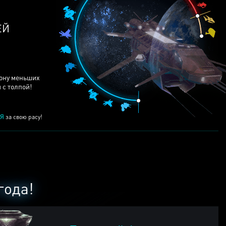
ЕЙ
рону меньших
 с толпой!
Я
за свою расу!
года!