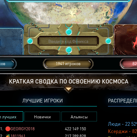
ков
1941 игроков
82
КРАТКАЯ СВОДКА ПО ОСВОЕНИЮ КОСМОСА
ЛУЧШИЕ ИГРОКИ
РАСПРЕДЕЛ
п лучших
Новички
Альянсы
Люди - 22 52
1.
🛑
GEORGY2018
422 149 150
Ксерджи - 82
2.
🏕️
1811961
217 289 828