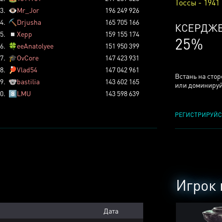
Тоссы - 1941
3.
👁️
Mr_Jor
196 249 926
4.
⛏️
Drjusha
165 705 166
КСЕРДЖ
5.
◽
Xepp
159 155 174
25%
6.
🍀
eeAnatolyee
151 950 399
7.
🎓
OvCore
147 423 931
8.
🏓
Vlad54
147 042 961
Встань на сто
9.
🐨
bastilia
143 602 165
или доминируй
0.
8️⃣
LMU
143 598 639
РЕГИСТРИРУЙС
Игрок 
Дата