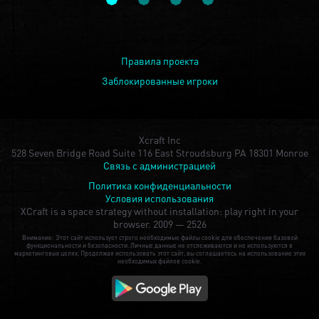
Правила проекта
Заблокированные игроки
Xcraft Inc
528 Seven Bridge Road Suite 116 East Stroudsburg PA 18301 Monroe
Связь с администрацией
Политика конфиденциальности
Условия использования
XCraft is a space strategy without installation: play right in your
browser.
2009 — 2526
Внимание: Этот сайт использует строго необходимые файлы cookie для обеспечения базовой
функциональности и безопасности. Личные данные не отслеживаются и не используются в
маркетинговых целях. Продолжая использовать этот сайт, вы соглашаетесь на использование этих
необходимых файлов cookie.