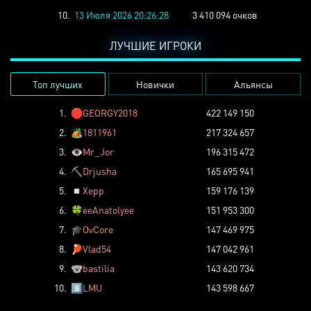
10.
13 Июля 2026 20:26:28
3 410 094 очков
ЛУЧШИЕ ИГРОКИ
Топ лучших
Новички
Альянсы
1.
🛑
GEORGY2018
422 149 150
2.
🏕️
1811961
217 324 657
3.
👁️
Mr_Jor
196 315 472
4.
⛏️
Drjusha
165 695 941
5.
◽
Xepp
159 176 139
6.
🍀
eeAnatolyee
151 953 300
7.
🎓
OvCore
147 469 975
8.
🏓
Vlad54
147 042 961
9.
🐨
bastilia
143 620 734
10.
8️⃣
LMU
143 598 667