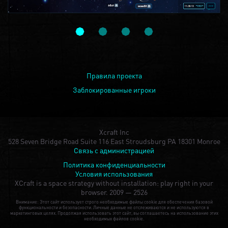
Правила проекта
Заблокированные игроки
Xcraft Inc
528 Seven Bridge Road Suite 116 East Stroudsburg PA 18301 Monroe
Связь с администрацией
Политика конфиденциальности
Условия использования
XCraft is a space strategy without installation: play right in your
browser.
2009 — 2526
Внимание: Этот сайт использует строго необходимые файлы cookie для обеспечения базовой
функциональности и безопасности. Личные данные не отслеживаются и не используются в
маркетинговых целях. Продолжая использовать этот сайт, вы соглашаетесь на использование этих
необходимых файлов cookie.