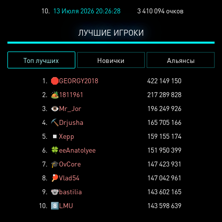
10.
13 Июля 2026 20:26:28
3 410 094 очков
ЛУЧШИЕ ИГРОКИ
Топ лучших
Новички
Альянсы
1.
🛑
GEORGY2018
422 149 150
2.
🏕️
1811961
217 289 828
3.
👁️
Mr_Jor
196 249 926
4.
⛏️
Drjusha
165 705 166
5.
◽
Xepp
159 155 174
6.
🍀
eeAnatolyee
151 950 399
7.
🎓
OvCore
147 423 931
8.
🏓
Vlad54
147 042 961
9.
🐨
bastilia
143 602 165
10.
8️⃣
LMU
143 598 639