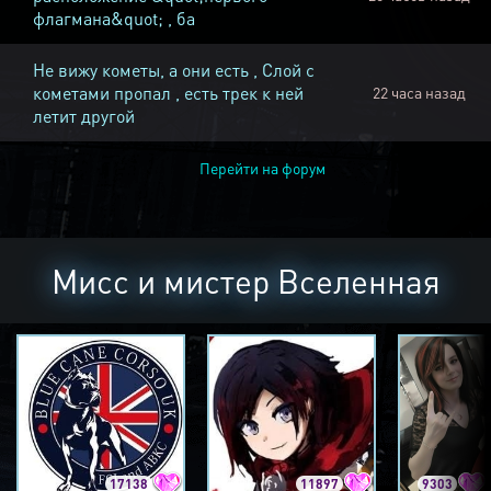
флагмана&quot; , ба
Не вижу кометы, а они есть , Слой с
кометами пропал , есть трек к ней
22 часа назад
летит другой
Перейти на форум
Мисс и мистер Вселенная
17138
11897
9303