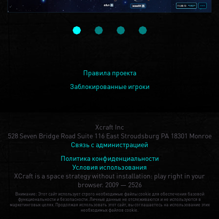
Правила проекта
Заблокированные игроки
Xcraft Inc
528 Seven Bridge Road Suite 116 East Stroudsburg PA 18301 Monroe
Связь с администрацией
Политика конфиденциальности
Условия использования
XCraft is a space strategy without installation: play right in your
browser.
2009 — 2526
Внимание: Этот сайт использует строго необходимые файлы cookie для обеспечения базовой
функциональности и безопасности. Личные данные не отслеживаются и не используются в
маркетинговых целях. Продолжая использовать этот сайт, вы соглашаетесь на использование этих
необходимых файлов cookie.