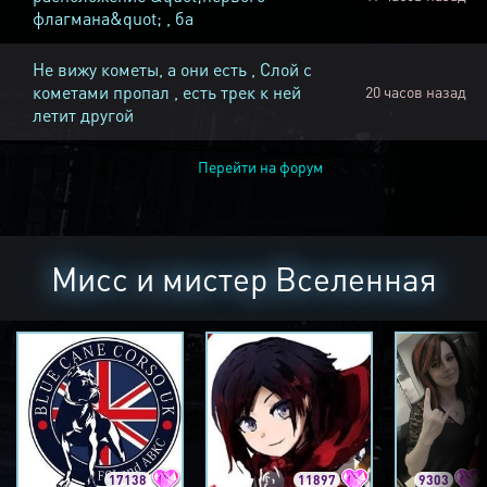
флагмана&quot; , ба
Не вижу кометы, а они есть , Слой с
кометами пропал , есть трек к ней
20 часов назад
летит другой
Перейти на форум
Мисс и мистер Вселенная
17138
11897
9303