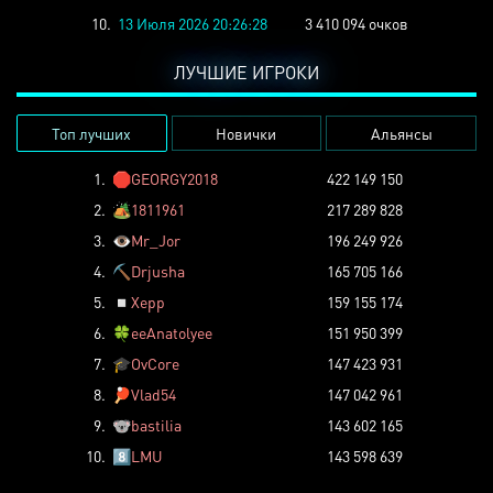
10.
13 Июля 2026 20:26:28
3 410 094 очков
ЛУЧШИЕ ИГРОКИ
Топ лучших
Новички
Альянсы
1.
🛑
GEORGY2018
422 149 150
2.
🏕️
1811961
217 289 828
3.
👁️
Mr_Jor
196 249 926
4.
⛏️
Drjusha
165 705 166
5.
◽
Xepp
159 155 174
6.
🍀
eeAnatolyee
151 950 399
7.
🎓
OvCore
147 423 931
8.
🏓
Vlad54
147 042 961
9.
🐨
bastilia
143 602 165
10.
8️⃣
LMU
143 598 639