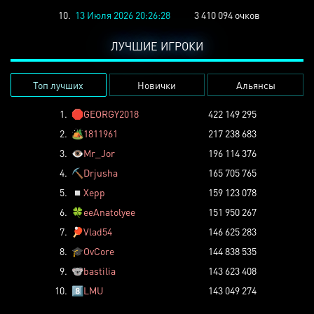
10.
13 Июля 2026 20:26:28
3 410 094 очков
ЛУЧШИЕ ИГРОКИ
Топ лучших
Новички
Альянсы
1.
🛑
GEORGY2018
422 149 295
2.
🏕️
1811961
217 238 683
3.
👁️
Mr_Jor
196 114 376
4.
⛏️
Drjusha
165 705 765
5.
◽
Xepp
159 123 078
6.
🍀
eeAnatolyee
151 950 267
7.
🏓
Vlad54
146 625 283
8.
🎓
OvCore
144 838 535
9.
🐨
bastilia
143 623 408
10.
8️⃣
LMU
143 049 274