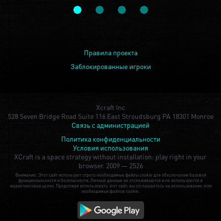
Правила проекта
Заблокированные игроки
Xcraft Inc
528 Seven Bridge Road Suite 116 East Stroudsburg PA 18301 Monroe
Связь с администрацией
Политика конфиденциальности
Условия использования
XCraft is a space strategy without installation: play right in your
browser.
2009 — 2526
Внимание: Этот сайт использует строго необходимые файлы cookie для обеспечения базовой
функциональности и безопасности. Личные данные не отслеживаются и не используются в
маркетинговых целях. Продолжая использовать этот сайт, вы соглашаетесь на использование этих
необходимых файлов cookie.