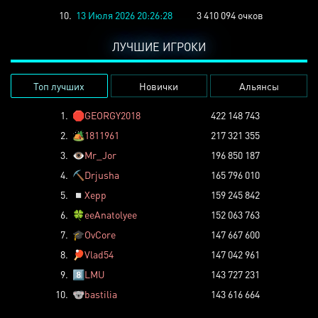
10.
13 Июля 2026 20:26:28
3 410 094 очков
ЛУЧШИЕ ИГРОКИ
Топ лучших
Новички
Альянсы
1.
🛑
GEORGY2018
422 148 743
2.
🏕️
1811961
217 321 355
3.
👁️
Mr_Jor
196 850 187
4.
⛏️
Drjusha
165 796 010
5.
◽
Xepp
159 245 842
6.
🍀
eeAnatolyee
152 063 763
7.
🎓
OvCore
147 667 600
8.
🏓
Vlad54
147 042 961
9.
8️⃣
LMU
143 727 231
10.
🐨
bastilia
143 616 664