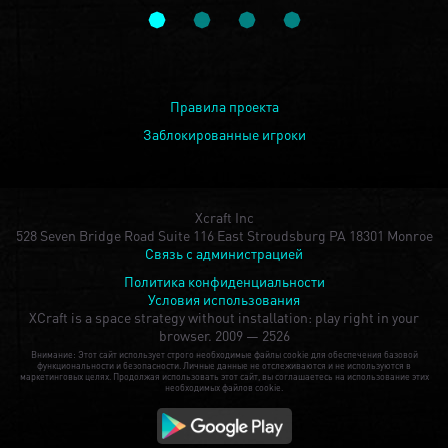
Правила проекта
Заблокированные игроки
Xcraft Inc
528 Seven Bridge Road Suite 116 East Stroudsburg PA 18301 Monroe
Связь с администрацией
Политика конфиденциальности
Условия использования
XCraft is a space strategy without installation: play right in your
browser.
2009 — 2526
Внимание: Этот сайт использует строго необходимые файлы cookie для обеспечения базовой
функциональности и безопасности. Личные данные не отслеживаются и не используются в
маркетинговых целях. Продолжая использовать этот сайт, вы соглашаетесь на использование этих
необходимых файлов cookie.