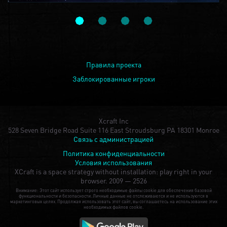
Правила проекта
Заблокированные игроки
Xcraft Inc
528 Seven Bridge Road Suite 116 East Stroudsburg PA 18301 Monroe
Связь с администрацией
Политика конфиденциальности
Условия использования
XCraft is a space strategy without installation: play right in your
browser.
2009 — 2526
Внимание: Этот сайт использует строго необходимые файлы cookie для обеспечения базовой
функциональности и безопасности. Личные данные не отслеживаются и не используются в
маркетинговых целях. Продолжая использовать этот сайт, вы соглашаетесь на использование этих
необходимых файлов cookie.