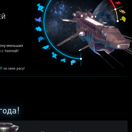
ЕЙ
рону меньших
 с толпой!
Я
за свою расу!
года!