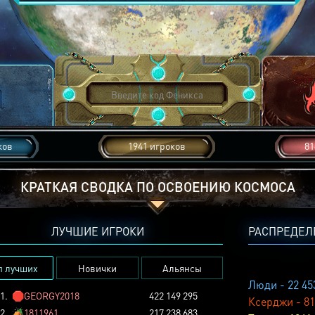
ков
1941 игроков
81
КРАТКАЯ СВОДКА ПО ОСВОЕНИЮ КОСМОСА
ЛУЧШИЕ ИГРОКИ
РАСПРЕДЕЛ
п лучших
Новички
Альянсы
Люди - 22 45
1.
🛑
GEORGY2018
422 149 295
Ксерджи - 81
2.
🏕️
1811961
217 238 683