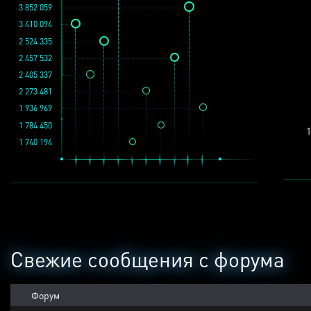
3 852 059
3 410 094
2 524 335
2 457 532
2 405 337
2 273 481
1 936 969
1 784 450
1
1 740 194
Свежие сообщения с форума
Форум