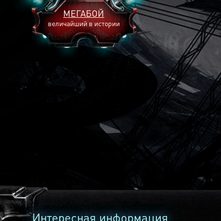
МЕГАБОЙ
величайший в истории
2893
2269
2240
Интересная информация