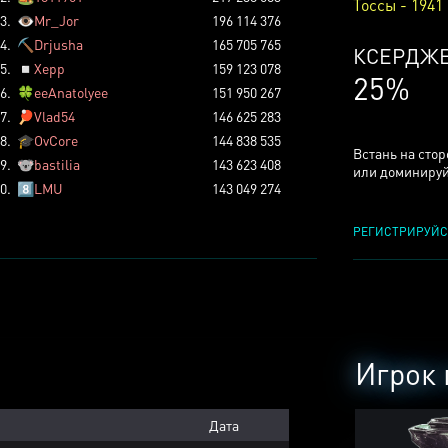
Тоссы - 1941
3.
👁️
Mr_Jor
196 114 376
4.
⛏️
Drjusha
165 705 765
КСЕРДЖ
5.
◽
Xepp
159 123 078
25%
6.
🍀
eeAnatolyee
151 950 267
7.
🏓
Vlad54
146 625 283
8.
🎓
OvCore
144 838 535
Встань на сто
9.
🐨
bastilia
143 623 408
или доминируй
0.
8️⃣
LMU
143 049 274
РЕГИСТРИРУЙС
Игрок 
Дата