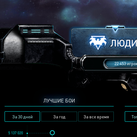
22 453 игро
ЛУЧШИЕ БОИ
За 30 дней
За год
За все время
То
5 137 020