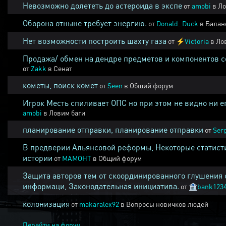
Невозможно долететь до астероида в экспе
от
amobi
в
Ло
Оборона отныне требует энергию.
от
Donald_Duck
в
Балан
Нет возможности построить шахту газа
от
⚡
Victoria
в
Ло
Продажа/ обмен на дендре предметов и компонентов 
от
Zakk
в
Сенат
кометы, поиск комет
от
Seen
в
Общий форум
Игрок Месть спиливает ОПС но при этом не видно ни е
amobi
в
Ловим баги
планирование отправки, планирование отправки
от
Ser
В предверии Альянсовой реформы, Некоторые статист
истории
от
MAMOHT
в
Общий форум
Защита авторов тем от скоординированного глушения 
информаци, Законодательная инициатива.
от
🏦
bank123
колонизация
от
makaralex92
в
Вопросы новичков людей
Перейти на форум