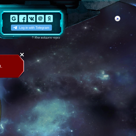
↑
Или войдите через
.