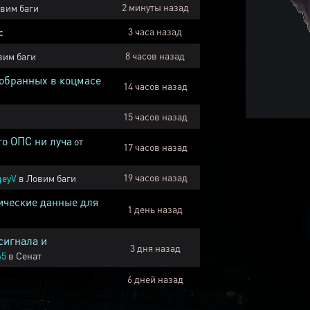
2 минуты назад
вим баги
3 часа назад
с
8 часов назад
вим баги
собранных в коцмасе
14 часов назад
15 часов назад
го ОПС ни луча
от
17 часов назад
19 часов назад
geyV
в
Ловим баги
ические данные для
1 день назад
сигнала и
3 дня назад
45
в
Сенат
6 дней назад