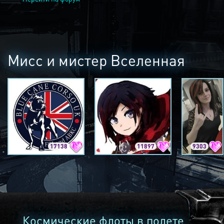
Мисс и мистер Вселенная
17138
11897
9303
Космические флоты в полете