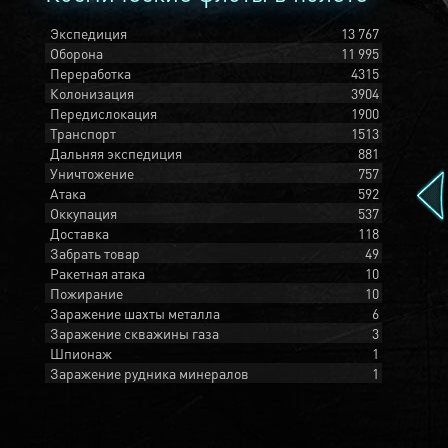
Экспедиция
13 767
Оборона
11 995
Переработка
4315
Колонизация
3904
Передислокация
1900
Транспорт
1513
Дальняя экспедиция
881
Уничтожение
757
Атака
592
Оккупация
537
Доставка
118
Забрать товар
49
Ракетная атака
10
Пожирание
10
Заражение шахты металла
6
Заражение скважины газа
3
Шпионаж
1
Заражение рудника минералов
1