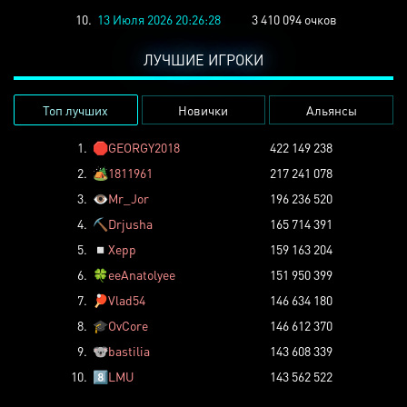
10.
13 Июля 2026 20:26:28
3 410 094 очков
ЛУЧШИЕ ИГРОКИ
Топ лучших
Новички
Альянсы
1.
🛑
GEORGY2018
422 149 238
2.
🏕️
1811961
217 241 078
3.
👁️
Mr_Jor
196 236 520
4.
⛏️
Drjusha
165 714 391
5.
◽
Xepp
159 163 204
6.
🍀
eeAnatolyee
151 950 399
7.
🏓
Vlad54
146 634 180
8.
🎓
OvCore
146 612 370
9.
🐨
bastilia
143 608 339
10.
8️⃣
LMU
143 562 522