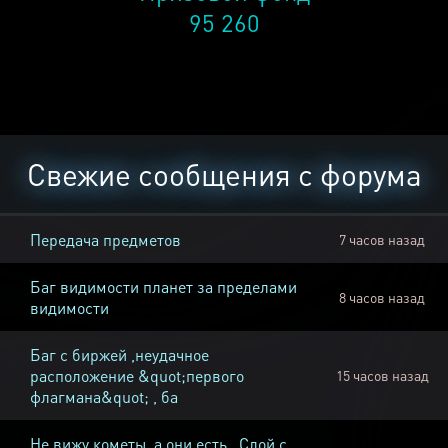
95 260
Свежие сообщения с форума
Передача предметов
7 часов назад
Баг видимости планет за пределами
8 часов назад
видимости
Баг с биржей ,неудачное
расположение &quot;первого
15 часов назад
флагмана&quot; , ба
Не вижу кометы, а они есть , Слой с