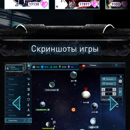
17138
11897
9303
Скриншоты игры