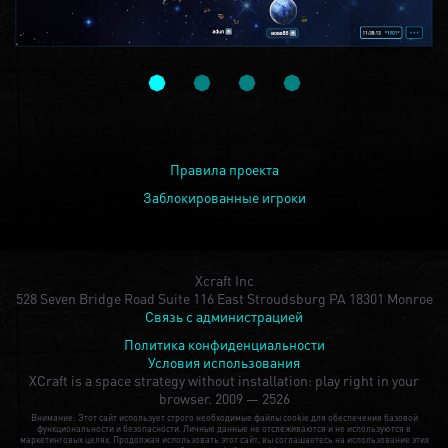
Правила проекта
Заблокированные игроки
Xcraft Inc
528 Seven Bridge Road Suite 116 East Stroudsburg PA 18301 Monroe
Связь с администрацией
Политика конфиденциальности
Условия использования
XCraft is a space strategy without installation: play right in your
browser.
2009 — 2526
Внимание: Этот сайт использует строго необходимые файлы cookie для обеспечения базовой
функциональности и безопасности. Личные данные не отслеживаются и не используются в
маркетинговых целях. Продолжая использовать этот сайт, вы соглашаетесь на использование этих