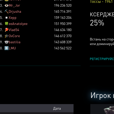
Тоссы - 1941
3.
👁️
Mr_Jor
196 236 520
4.
⛏️
Drjusha
165 714 391
КСЕРДЖ
5.
◽
Xepp
159 163 204
25%
6.
🍀
eeAnatolyee
151 950 399
7.
🏓
Vlad54
146 634 180
8.
🎓
OvCore
146 612 370
Встань на сто
9.
🐨
bastilia
143 608 339
или доминируй
0.
8️⃣
LMU
143 562 522
РЕГИСТРИРУЙС
Игрок 
Дата