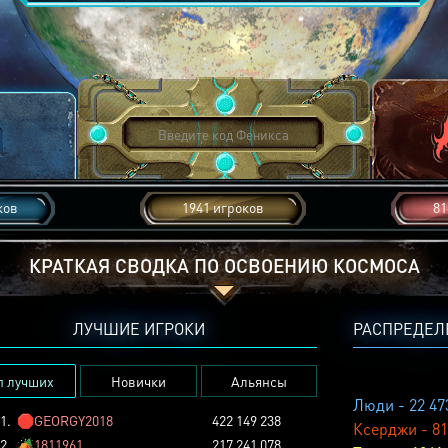
ков
1941 игроков
81
КРАТКАЯ СВОДКА ПО ОСВОЕНИЮ КОСМОСА
ЛУЧШИЕ ИГРОКИ
РАСПРЕДЕЛ
п лучших
Новички
Альянсы
Люди - 22 47
1.
🛑
GEORGY2018
422 149 238
Ксерджи - 81
2.
🏕️
1811961
217 241 078