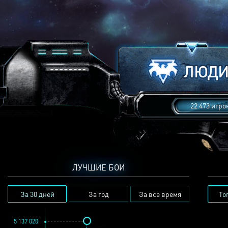
22 473 игро
ЛУЧШИЕ БОИ
За 30 дней
За год
За все время
То
5 137 020