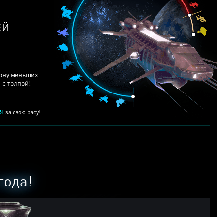
ЕЙ
рону меньших
 с толпой!
Я
за свою расу!
года!