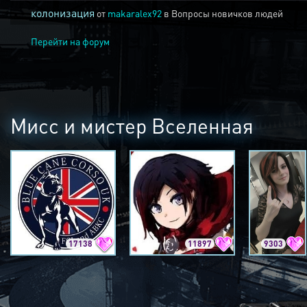
колонизация
от
makaralex92
в
Вопросы новичков людей
Перейти на форум
Мисс и мистер Вселенная
17138
11897
9303