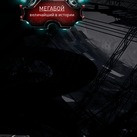
МЕГАБОЙ
величайший в истории
2893
2269
2240