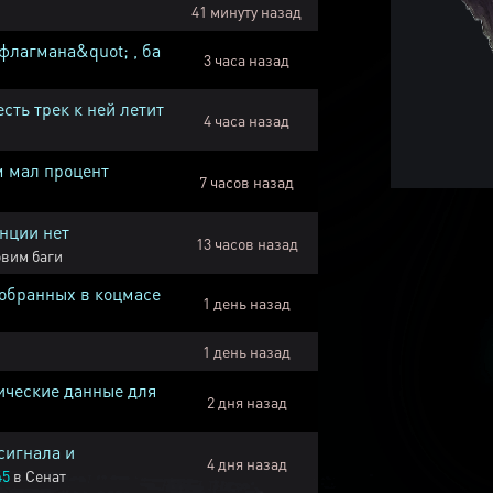
41 минуту назад
флагмана&quot; , ба
3 часа назад
есть трек к ней летит
4 часа назад
м мал процент
7 часов назад
нции нет
13 часов назад
вим баги
собранных в коцмасе
1 день назад
1 день назад
ические данные для
2 дня назад
сигнала и
4 дня назад
45
в
Сенат