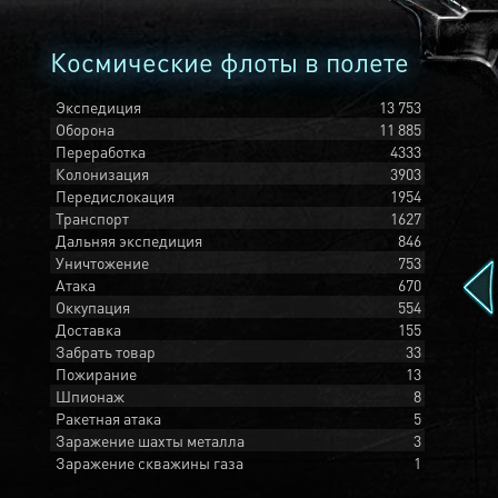
Космические флоты в полете
Экспедиция
13 753
Оборона
11 885
Переработка
4333
Колонизация
3903
Передислокация
1954
Транспорт
1627
Дальняя экспедиция
846
Уничтожение
753
Атака
670
Оккупация
554
Доставка
155
Забрать товар
33
Пожирание
13
Шпионаж
8
Ракетная атака
5
Заражение шахты металла
3
Заражение скважины газа
1