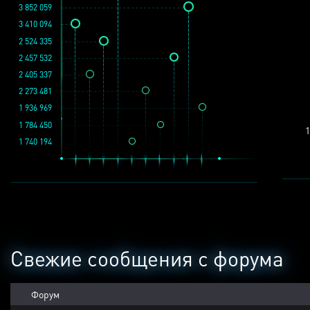
3 852 059
3 410 094
2 524 335
2 457 532
2 405 337
2 273 481
1 936 969
1 784 450
1
1 740 194
Свежие сообщения с форума
Форум