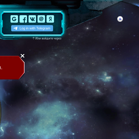
↑
Или войдите через
.