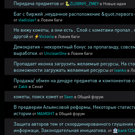
Передача предметов
от
🐍
ZLOBNYI_ZMEY
в
Новые идеи
Баг с биржей ,неудачное расположение &quot;первого 
от
vladislav1
в
Ловим баги
Не вижу кометы, а они есть , Слой с кометами пропал , 
другой
от
⚡
Victoria
в
Ловим баги
Демократия - некоректный бонус за пропаганду, совсе
выработки.
от
UncleanOne
в
Ловим баги
Пропадает иконка загрузить желаемые ресурсы, На ста
возможности загружать желаемые ресурсы
от
Ivanko
в
Ло
Продажа/ обмен на дендре предметов и компонентов 
от
Zakk
в
Сенат
кометы, поиск комет
от
Seen
в
Общий форум
В предверии Альянсовой реформы, Некоторые статист
истории
от
MAMOHT
в
Общий форум
Защита авторов тем от скоординированного глушения 
информаци, Законодательная инициатива.
от
🏦
bank123