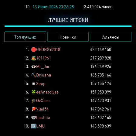
10.
13 Июля 2026 20:26:28
3 410 094 очков
ЛУЧШИЕ ИГРОКИ
Топ лучших
Новички
Альянсы
1.
🛑
GEORGY2018
422 149 150
2.
🏕️
1811961
217 289 828
3.
👁️
Mr_Jor
196 249 926
4.
⛏️
Drjusha
165 705 166
5.
◽
Xepp
159 155 174
6.
🍀
eeAnatolyee
151 950 399
7.
🎓
OvCore
147 423 931
8.
🏓
Vlad54
147 042 961
9.
🐨
bastilia
143 602 165
10.
8️⃣
LMU
143 598 639