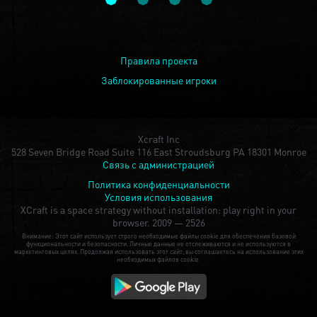
Правила проекта
Заблокированные игроки
Xcraft Inc
528 Seven Bridge Road Suite 116 East Stroudsburg PA 18301 Monroe
Связь с администрацией
Политика конфиденциальности
Условия использования
XCraft is a space strategy without installation: play right in your
browser.
2009 — 2526
Внимание: Этот сайт использует строго необходимые файлы cookie для обеспечения базовой
функциональности и безопасности. Личные данные не отслеживаются и не используются в
маркетинговых целях. Продолжая использовать этот сайт, вы соглашаетесь на использование этих
необходимых файлов cookie.