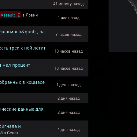
41 минуту назад
Assault_Z
в
Ловим
1 час назад
флагмана&quot; , ба
9 часов назад
есть трек к ней летит
10 часов назад
м мал процент
13 часов назад
собранных в коцмасе
1 день назад
2 дня назад
ические данные для
2 дня назад
сигнала и
4 дня назад
45
в
Сенат