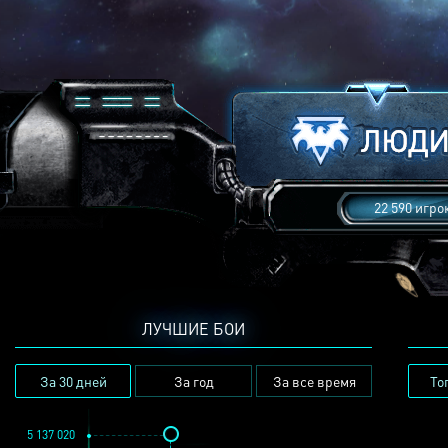
22 590 игро
ЛУЧШИЕ БОИ
За 30 дней
За год
За все время
То
5 137 020