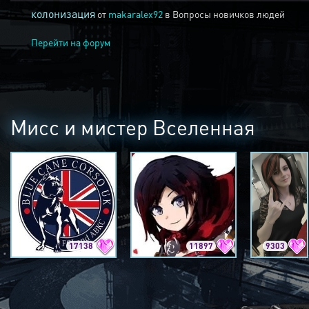
колонизация
от
makaralex92
в
Вопросы новичков людей
Перейти на форум
Мисс и мистер Вселенная
17138
11897
9303