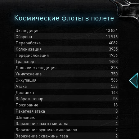
Космические флоты в полете
Экспедиция
13 834
Оборона
11 916
Переработка
4082
Колонизация
3935
Передислокация
1936
Транспорт
1488
Дальняя экспедиция
828
Уничтожение
750
Оккупация
566
Атака
537
Доставка
148
Забрать товар
53
Пожирание
18
Ракетная атака
8
Шпионаж
8
Заражение шахты металла
4
Заражение рудника минералов
2
Заражение скважины газа
2