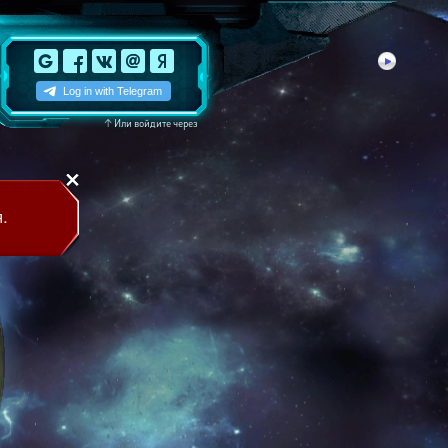
↑
Или войдите через
.