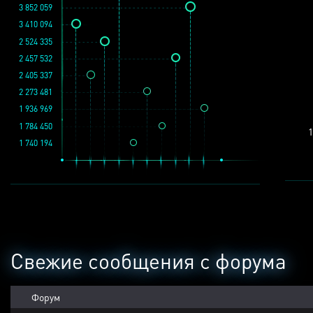
3 852 059
3 410 094
2 524 335
2 457 532
2 405 337
2 273 481
1 936 969
1 784 450
1
1 740 194
Свежие сообщения с форума
Форум