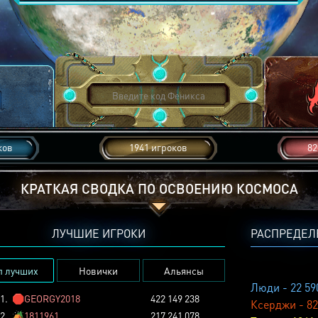
ков
1941 игроков
82
КРАТКАЯ СВОДКА ПО ОСВОЕНИЮ КОСМОСА
ЛУЧШИЕ ИГРОКИ
РАСПРЕДЕЛ
п лучших
Новички
Альянсы
Люди - 22 59
1.
🛑
GEORGY2018
422 149 238
Ксерджи - 82
2.
🏕️
1811961
217 241 078