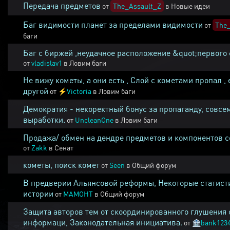
Передача предметов
от
The_Assault_Z
в
Новые идеи
Баг видимости планет за пределами видимости
от
The_
баги
Баг с биржей ,неудачное расположение &quot;первого 
от
vladislav1
в
Ловим баги
Не вижу кометы, а они есть , Слой с кометами пропал , 
другой
от
⚡
Victoria
в
Ловим баги
Демократия - некоректный бонус за пропаганду, совсе
выработки.
от
UncleanOne
в
Ловим баги
Продажа/ обмен на дендре предметов и компонентов 
от
Zakk
в
Сенат
кометы, поиск комет
от
Seen
в
Общий форум
В предверии Альянсовой реформы, Некоторые статист
истории
от
MAMOHT
в
Общий форум
Защита авторов тем от скоординированного глушения 
информаци, Законодательная инициатива.
от
🏦
bank123