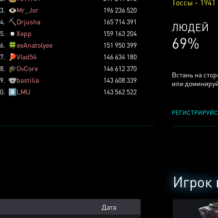
Тоссы - 1941
3.
👁️
Mr_Jor
196 236 520
4.
⛏️
Drjusha
165 714 391
КСЕРДЖ
5.
◽
Xepp
159 163 204
25%
6.
🍀
eeAnatolyee
151 950 399
7.
🏓
Vlad54
146 634 180
8.
🎓
OvCore
146 612 370
Встань на сто
9.
🐨
bastilia
143 608 339
или доминируй
0.
8️⃣
LMU
143 562 522
РЕГИСТРИРУЙС
Игрок 
Дата