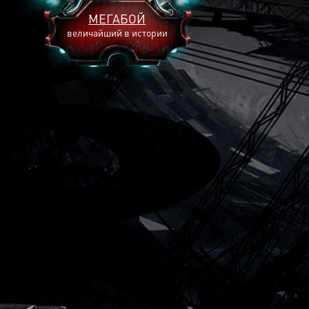
МЕГАБОЙ
величайший в истории
2893
2269
2240