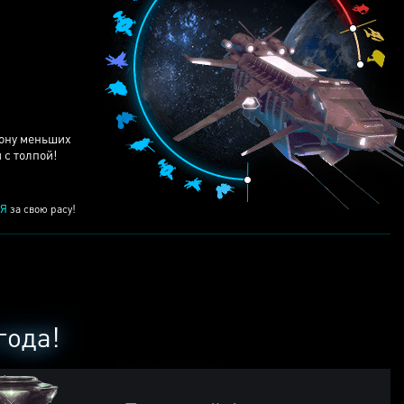
ЕЙ
рону меньших
 с толпой!
Я
за свою расу!
года!