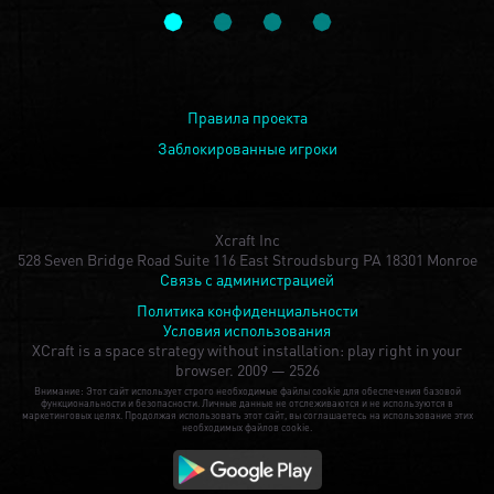
Правила проекта
Заблокированные игроки
Xcraft Inc
528 Seven Bridge Road Suite 116 East Stroudsburg PA 18301 Monroe
Связь с администрацией
Политика конфиденциальности
Условия использования
XCraft is a space strategy without installation: play right in your
browser.
2009 — 2526
Внимание: Этот сайт использует строго необходимые файлы cookie для обеспечения базовой
функциональности и безопасности. Личные данные не отслеживаются и не используются в
маркетинговых целях. Продолжая использовать этот сайт, вы соглашаетесь на использование этих
необходимых файлов cookie.