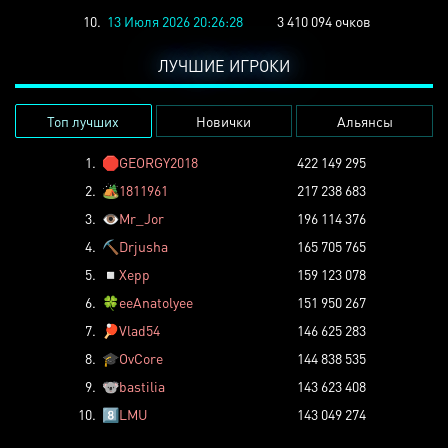
10.
13 Июля 2026 20:26:28
3 410 094 очков
ЛУЧШИЕ ИГРОКИ
Топ лучших
Новички
Альянсы
1.
🛑
GEORGY2018
422 149 295
2.
🏕️
1811961
217 238 683
3.
👁️
Mr_Jor
196 114 376
4.
⛏️
Drjusha
165 705 765
5.
◽
Xepp
159 123 078
6.
🍀
eeAnatolyee
151 950 267
7.
🏓
Vlad54
146 625 283
8.
🎓
OvCore
144 838 535
9.
🐨
bastilia
143 623 408
10.
8️⃣
LMU
143 049 274