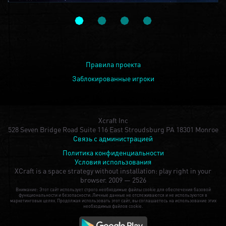
Правила проекта
Заблокированные игроки
Xcraft Inc
528 Seven Bridge Road Suite 116 East Stroudsburg PA 18301 Monroe
Связь с администрацией
Политика конфиденциальности
Условия использования
XCraft is a space strategy without installation: play right in your
browser.
2009 — 2526
Внимание: Этот сайт использует строго необходимые файлы cookie для обеспечения базовой
функциональности и безопасности. Личные данные не отслеживаются и не используются в
маркетинговых целях. Продолжая использовать этот сайт, вы соглашаетесь на использование этих
необходимых файлов cookie.