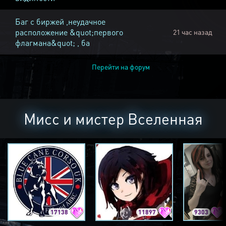
Баг с биржей ,неудачное
расположение &quot;первого
21 час назад
флагмана&quot; , ба
Перейти на форум
Мисс и мистер Вселенная
17138
11897
9303