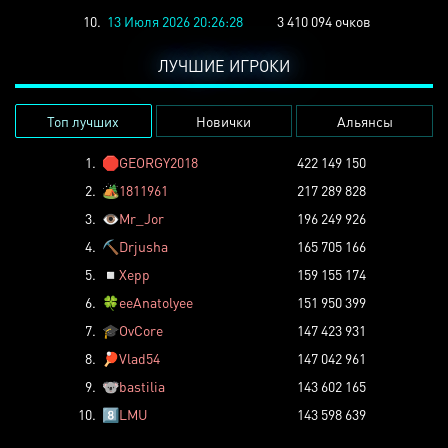
10.
13 Июля 2026 20:26:28
3 410 094 очков
ЛУЧШИЕ ИГРОКИ
Топ лучших
Новички
Альянсы
1.
🛑
GEORGY2018
422 149 150
2.
🏕️
1811961
217 289 828
3.
👁️
Mr_Jor
196 249 926
4.
⛏️
Drjusha
165 705 166
5.
◽
Xepp
159 155 174
6.
🍀
eeAnatolyee
151 950 399
7.
🎓
OvCore
147 423 931
8.
🏓
Vlad54
147 042 961
9.
🐨
bastilia
143 602 165
10.
8️⃣
LMU
143 598 639