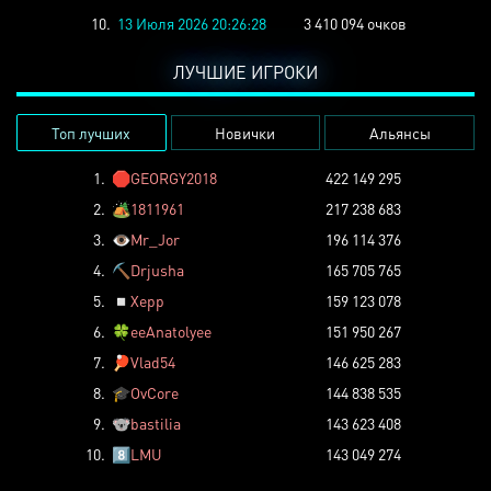
10.
13 Июля 2026 20:26:28
3 410 094 очков
ЛУЧШИЕ ИГРОКИ
Топ лучших
Новички
Альянсы
1.
🛑
GEORGY2018
422 149 295
2.
🏕️
1811961
217 238 683
3.
👁️
Mr_Jor
196 114 376
4.
⛏️
Drjusha
165 705 765
5.
◽
Xepp
159 123 078
6.
🍀
eeAnatolyee
151 950 267
7.
🏓
Vlad54
146 625 283
8.
🎓
OvCore
144 838 535
9.
🐨
bastilia
143 623 408
10.
8️⃣
LMU
143 049 274