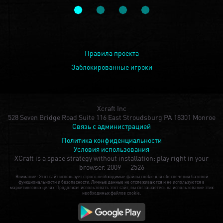
Правила проекта
Заблокированные игроки
Xcraft Inc
528 Seven Bridge Road Suite 116 East Stroudsburg PA 18301 Monroe
Связь с администрацией
Политика конфиденциальности
Условия использования
XCraft is a space strategy without installation: play right in your
browser.
2009 — 2526
Внимание: Этот сайт использует строго необходимые файлы cookie для обеспечения базовой
функциональности и безопасности. Личные данные не отслеживаются и не используются в
маркетинговых целях. Продолжая использовать этот сайт, вы соглашаетесь на использование этих
необходимых файлов cookie.