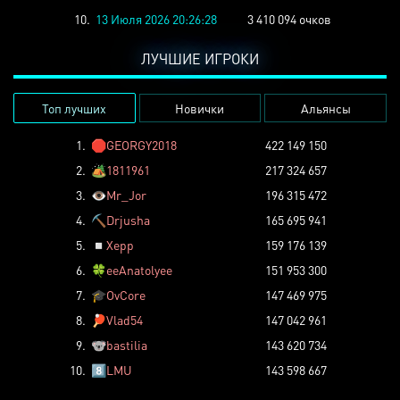
10.
13 Июля 2026 20:26:28
3 410 094 очков
ЛУЧШИЕ ИГРОКИ
Топ лучших
Новички
Альянсы
1.
🛑
GEORGY2018
422 149 150
2.
🏕️
1811961
217 324 657
3.
👁️
Mr_Jor
196 315 472
4.
⛏️
Drjusha
165 695 941
5.
◽
Xepp
159 176 139
6.
🍀
eeAnatolyee
151 953 300
7.
🎓
OvCore
147 469 975
8.
🏓
Vlad54
147 042 961
9.
🐨
bastilia
143 620 734
10.
8️⃣
LMU
143 598 667