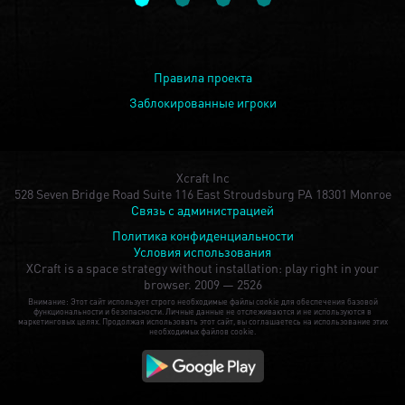
Правила проекта
Заблокированные игроки
Xcraft Inc
528 Seven Bridge Road Suite 116 East Stroudsburg PA 18301 Monroe
Связь с администрацией
Политика конфиденциальности
Условия использования
XCraft is a space strategy without installation: play right in your
browser.
2009 — 2526
Внимание: Этот сайт использует строго необходимые файлы cookie для обеспечения базовой
функциональности и безопасности. Личные данные не отслеживаются и не используются в
маркетинговых целях. Продолжая использовать этот сайт, вы соглашаетесь на использование этих
необходимых файлов cookie.