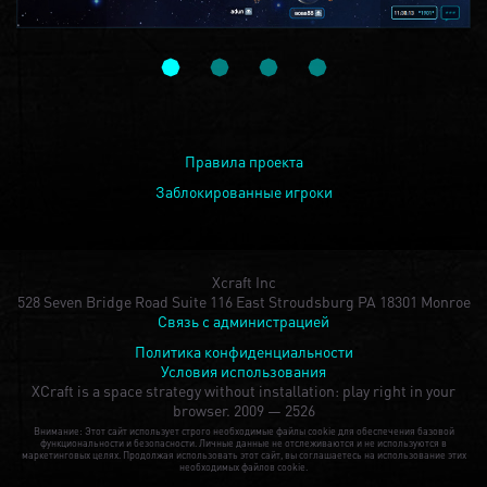
Правила проекта
Заблокированные игроки
Xcraft Inc
528 Seven Bridge Road Suite 116 East Stroudsburg PA 18301 Monroe
Связь с администрацией
Политика конфиденциальности
Условия использования
XCraft is a space strategy without installation: play right in your
browser.
2009 — 2526
Внимание: Этот сайт использует строго необходимые файлы cookie для обеспечения базовой
функциональности и безопасности. Личные данные не отслеживаются и не используются в
маркетинговых целях. Продолжая использовать этот сайт, вы соглашаетесь на использование этих
необходимых файлов cookie.