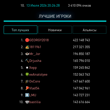
10.
13 Июля 2026 20:26:28
3 410 094 очков
ЛУЧШИЕ ИГРОКИ
Топ лучших
Новички
Альянсы
1.
🛑
GEORGY2018
422 148 743
2.
🏕️
1811961
217 321 355
3.
👁️
Mr_Jor
196 850 187
4.
⛏️
Drjusha
165 796 010
5.
◽
Xepp
159 245 842
6.
🍀
eeAnatolyee
152 063 763
7.
🎓
OvCore
147 667 600
8.
🏓
Vlad54
147 042 961
9.
8️⃣
LMU
143 727 231
10.
🐨
bastilia
143 616 664