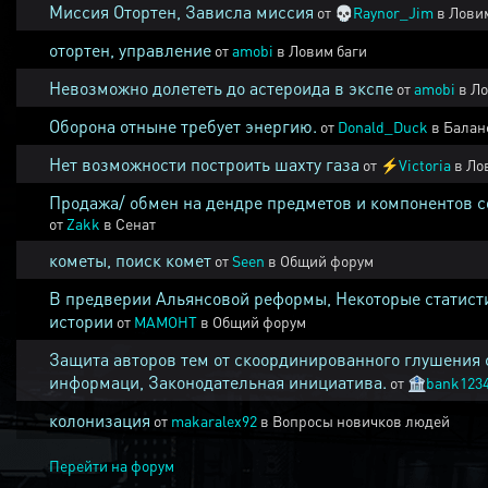
Миссия Отортен, Зависла миссия
от
💀
Raynor_Jim
в
Ловим
отортен, управление
от
amobi
в
Ловим баги
Невозможно долететь до астероида в экспе
от
amobi
в
Ло
Оборона отныне требует энергию.
от
Donald_Duck
в
Балан
Нет возможности построить шахту газа
от
⚡
Victoria
в
Ло
Продажа/ обмен на дендре предметов и компонентов 
от
Zakk
в
Сенат
кометы, поиск комет
от
Seen
в
Общий форум
В предверии Альянсовой реформы, Некоторые статист
истории
от
MAMOHT
в
Общий форум
Защита авторов тем от скоординированного глушения 
информаци, Законодательная инициатива.
от
🏦
bank123
колонизация
от
makaralex92
в
Вопросы новичков людей
Перейти на форум