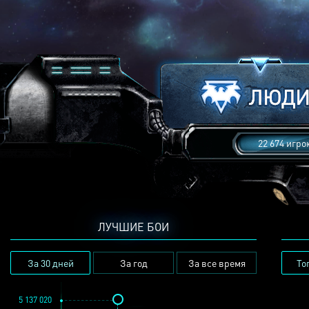
22 674 игро
ЛУЧШИЕ БОИ
За 30 дней
За год
За все время
То
5 137 020