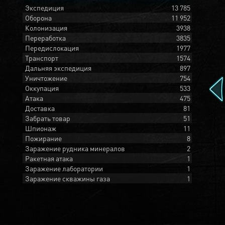
Экспедиция
13 785
Оборона
11 952
Колонизация
3938
Переработка
3835
Передислокация
1977
Транспорт
1574
Дальняя экспедиция
897
Уничтожение
754
Оккупация
533
Атака
475
Доставка
81
Забрать товар
51
Шпионаж
11
Пожирание
8
Заражение рудника минералов
2
Ракетная атака
1
Заражение лаборатории
1
Заражение скважины газа
1