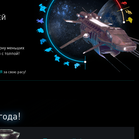
ЕЙ
рону меньших
 с толпой!
Я
за свою расу!
года!