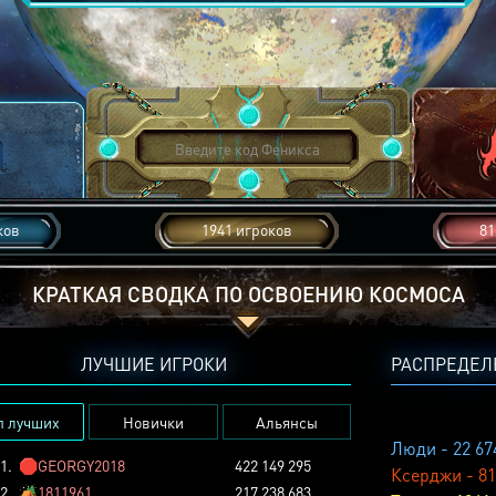
ков
1941 игроков
81
КРАТКАЯ СВОДКА ПО ОСВОЕНИЮ КОСМОСА
ЛУЧШИЕ ИГРОКИ
РАСПРЕДЕЛ
п лучших
Новички
Альянсы
Люди - 22 67
1.
🛑
GEORGY2018
422 149 295
Ксерджи - 81
2.
🏕️
1811961
217 238 683