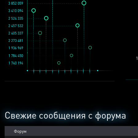
3 852 059
3 410 094
2 524 335
2 457 532
2 405 337
2 273 481
1 936 969
1 784 450
1
1 740 194
Свежие сообщения с форума
Форум