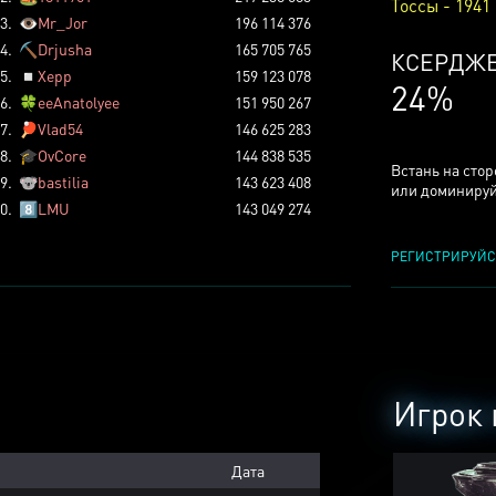
Тоссы - 1941
3.
👁️
Mr_Jor
196 114 376
4.
⛏️
Drjusha
165 705 765
КСЕРДЖ
5.
◽
Xepp
159 123 078
24%
6.
🍀
eeAnatolyee
151 950 267
7.
🏓
Vlad54
146 625 283
8.
🎓
OvCore
144 838 535
Встань на сто
9.
🐨
bastilia
143 623 408
или доминируй
0.
8️⃣
LMU
143 049 274
РЕГИСТРИРУЙС
Игрок 
Дата