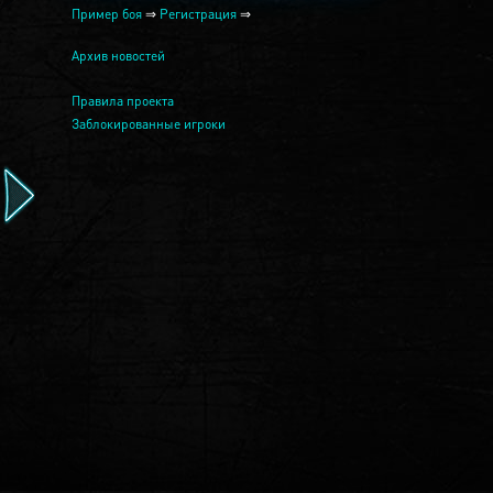
Пример боя
⇒
Регистрация
⇒
Архив новостей
Правила проекта
Заблокированные игроки