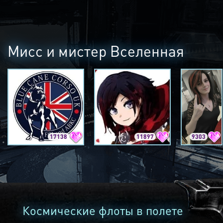
Мисс и мистер Вселенная
17138
11897
9303
Космические флоты в полете