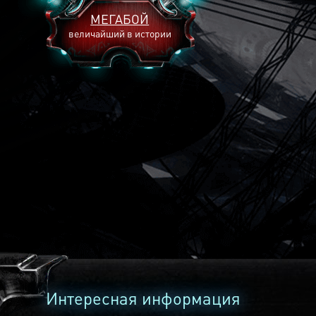
МЕГАБОЙ
величайший в истории
2893
2269
2240
Интересная информация