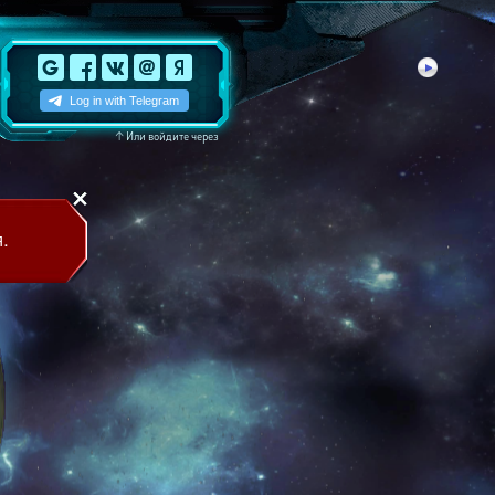
↑
Или войдите через
.