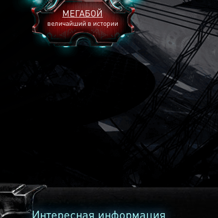
МЕГАБОЙ
величайший в истории
2893
2269
2240
Интересная информация