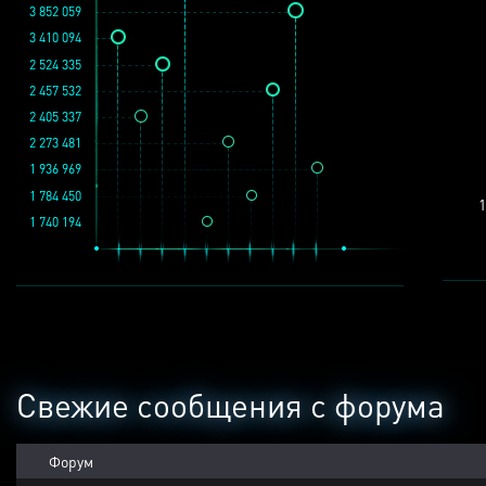
3 852 059
3 410 094
2 524 335
2 457 532
2 405 337
2 273 481
1 936 969
1 784 450
1
1 740 194
Свежие сообщения с форума
Форум