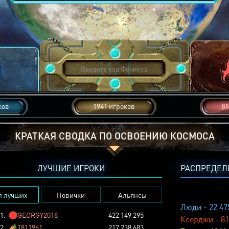
ков
1941 игроков
81
КРАТКАЯ СВОДКА ПО ОСВОЕНИЮ КОСМОСА
ЛУЧШИЕ ИГРОКИ
РАСПРЕДЕЛ
п лучших
Новички
Альянсы
Люди - 22 47
1.
🛑
GEORGY2018
422 149 295
Ксерджи - 81
2.
🏕️
1811961
217 238 683