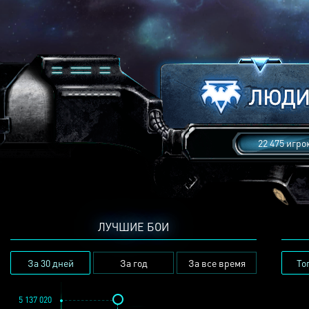
22 475 игро
ЛУЧШИЕ БОИ
За 30 дней
За год
За все время
То
5 137 020