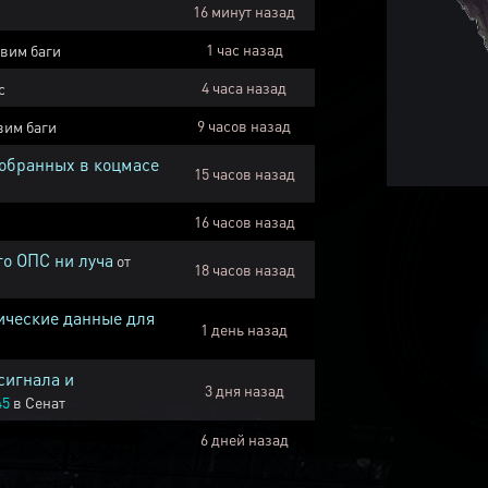
16 минут назад
1 час назад
вим баги
4 часа назад
с
9 часов назад
вим баги
собранных в коцмасе
15 часов назад
16 часов назад
го ОПС ни луча
от
18 часов назад
ические данные для
1 день назад
сигнала и
3 дня назад
45
в
Сенат
6 дней назад