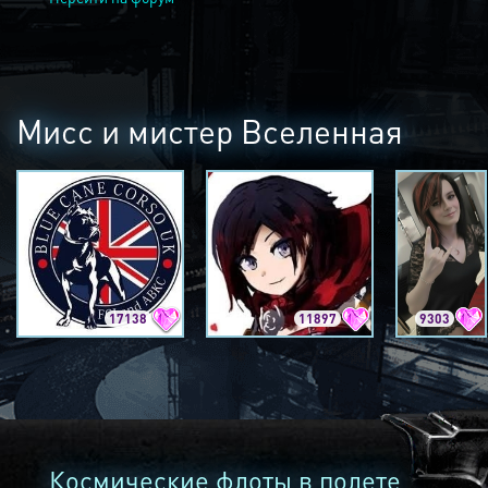
Мисс и мистер Вселенная
17138
11897
9303
Космические флоты в полете