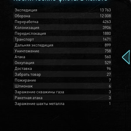
Экспедиция
13 763
Оборона
12 008
Переработка
4263
Колонизация
3906
Передислокация
1880
Транспорт
1471
Дальняя экспедиция
899
Уничтожение
758
Атака
560
Оккупация
529
Доставка
96
Забрать товар
27
Пожирание
7
Шпионаж
6
Заражение скважины газа
3
Ракетная атака
3
Заражение шахты металла
1