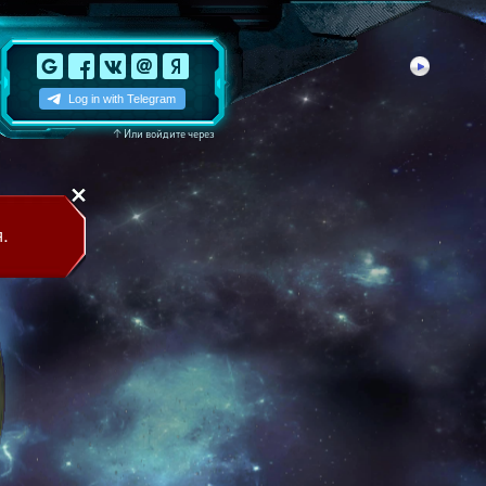
↑
Или войдите через
.