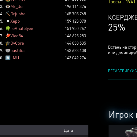
Тоссы - 1941
3.
👁️
Mr_Jor
196 114 376
4.
⛏️
Drjusha
165 705 765
ТОССОВ
5.
◽
Xepp
159 123 078
5%
6.
🍀
eeAnatolyee
151 950 267
7.
🏓
Vlad54
146 625 283
8.
🎓
OvCore
144 838 535
Встань на сто
9.
🐨
bastilia
143 623 408
или доминируй
0.
8️⃣
LMU
143 049 274
РЕГИСТРИРУЙС
Игрок 
Дата