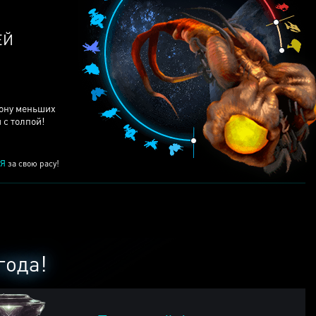
рону меньших
 с толпой!
Я
за свою расу!
года!