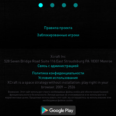
Правила проекта
Заблокированные игроки
Xcraft Inc
528 Seven Bridge Road Suite 116 East Stroudsburg PA 18301 Monroe
Связь с администрацией
Политика конфиденциальности
Условия использования
XCraft is a space strategy without installation: play right in your
browser.
2009 — 2526
Внимание: Этот сайт использует строго необходимые файлы cookie для обеспечения базовой
функциональности и безопасности. Личные данные не отслеживаются и не используются в
маркетинговых целях. Продолжая использовать этот сайт, вы соглашаетесь на использование этих
необходимых файлов cookie.