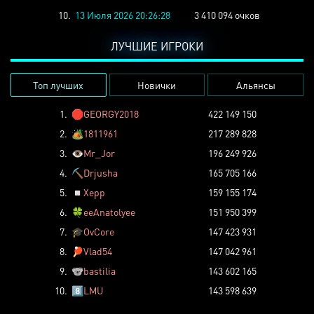
10.
13 Июля 2026 20:26:28
3 410 094 очков
ЛУЧШИЕ ИГРОКИ
Топ лучших
Новички
Альянсы
1.
🛑
GEORGY2018
422 149 150
2.
🏕️
1811961
217 289 828
3.
👁️
Mr_Jor
196 249 926
4.
⛏️
Drjusha
165 705 166
5.
◽
Xepp
159 155 174
6.
🍀
eeAnatolyee
151 950 399
7.
🎓
OvCore
147 423 931
8.
🏓
Vlad54
147 042 961
9.
🐨
bastilia
143 602 165
10.
8️⃣
LMU
143 598 639