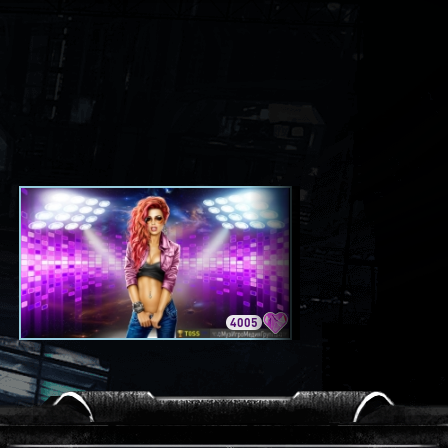
4005
3420