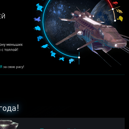
ЕЙ
рону меньших
 с толпой!
Я
за свою расу!
года!