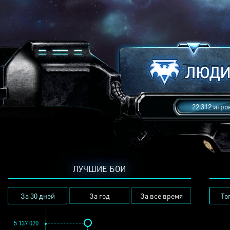
22 312 игро
ЛУЧШИЕ БОИ
За 30 дней
За год
За все время
То
5 137 020