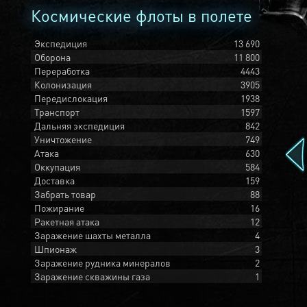
Космические флоты в полете
Экспедиция
13 690
Оборона
11 800
Переработка
4443
Колонизация
3905
Передислокация
1938
Транспорт
1597
Дальняя экспедиция
842
Уничтожение
749
Атака
630
Оккупация
584
Доставка
159
Забрать товар
88
Пожирание
16
Ракетная атака
12
Заражение шахты металла
4
Шпионаж
3
Заражение рудника минералов
2
Заражение скважины газа
1