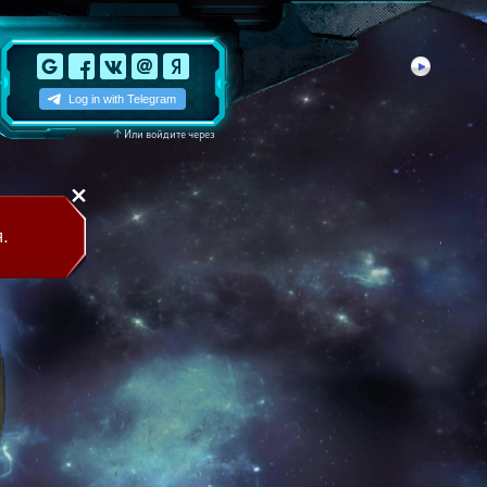
↑
Или войдите через
.