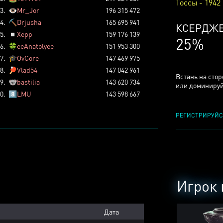
Тоссы - 1942
3.
👁️
Mr_Jor
196 315 472
4.
⛏️
Drjusha
165 695 941
КСЕРДЖ
5.
◽
Xepp
159 176 139
25%
6.
🍀
eeAnatolyee
151 953 300
7.
🎓
OvCore
147 469 975
8.
🏓
Vlad54
147 042 961
Встань на сто
9.
🐨
bastilia
143 620 734
или доминируй
0.
8️⃣
LMU
143 598 667
РЕГИСТРИРУЙС
Игрок 
Дата