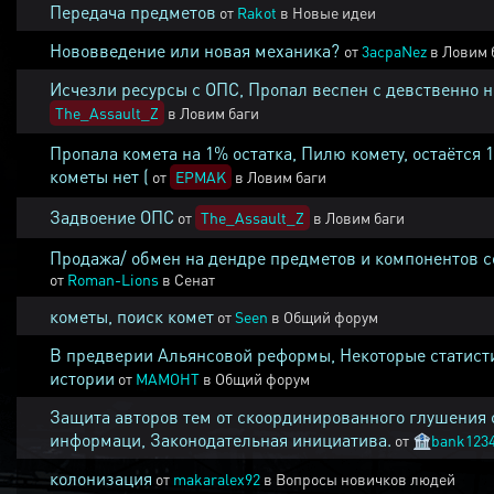
Передача предметов
от
Rakot
в
Новые идеи
Нововведение или новая механика?
от
3acpaNez
в
Ловим 
Исчезли ресурсы с ОПС, Пропал веспен с девственно 
The_Assault_Z
в
Ловим баги
Пропала комета на 1% остатка, Пилю комету, остаётся 
кометы нет (
от
EPMAK
в
Ловим баги
Задвоение ОПС
от
The_Assault_Z
в
Ловим баги
Продажа/ обмен на дендре предметов и компонентов 
от
Roman-Lions
в
Сенат
кометы, поиск комет
от
Seen
в
Общий форум
В предверии Альянсовой реформы, Некоторые статист
истории
от
MAMOHT
в
Общий форум
Защита авторов тем от скоординированного глушения 
информаци, Законодательная инициатива.
от
🏦
bank123
колонизация
от
makaralex92
в
Вопросы новичков людей