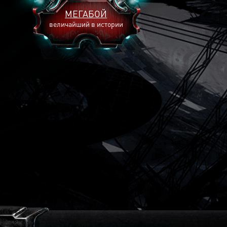
МЕГАБОЙ
величайший в истории
2893
2269
2240