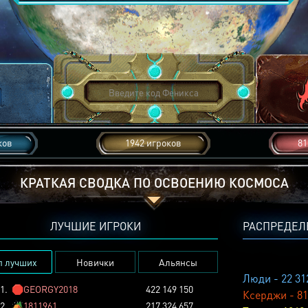
ков
1942 игроков
81
КРАТКАЯ СВОДКА ПО ОСВОЕНИЮ КОСМОСА
ЛУЧШИЕ ИГРОКИ
РАСПРЕДЕЛ
п лучших
Новички
Альянсы
Люди - 22 31
1.
🛑
GEORGY2018
422 149 150
Ксерджи - 81
2.
🏕️
1811961
217 324 657