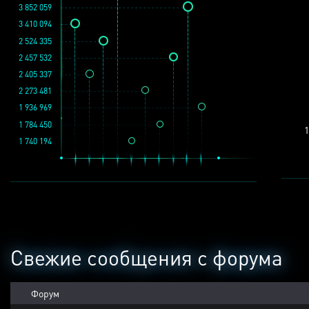
3 852 059
3 410 094
2 524 335
2 457 532
2 405 337
2 273 481
1 936 969
1 784 450
1
1 740 194
Свежие сообщения с форума
Форум